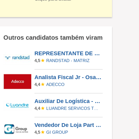
Outros candidatos também viram
REPRESENTANTE DE ENVIOS II - MCDLIVRE
RANDSTAD - MATRIZ
4,5
Analista Fiscal Jr - Osasco/SP
ADECCO
4,4
Auxiliar De Logística - Contagem
LUANDRE SERVICOS TEMPORARIOS LTDA. (C-I)
4,4
Vendedor De Loja Part Time Shopping Morumbi
GI GROUP
4,5