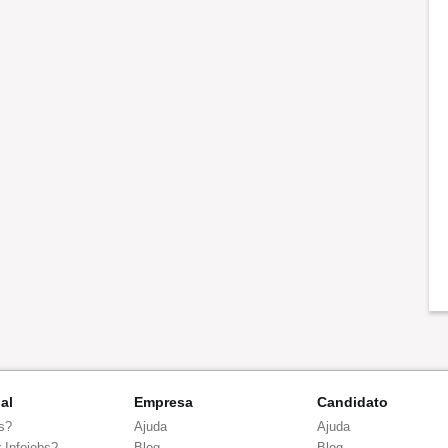
nal
Empresa
Candidato
s?
Ajuda
Ajuda
 Infojobs?
Blog
Blog