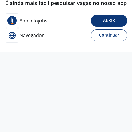
É ainda mais fácil pesquisar vagas no nosso app
App Infojobs
ABRIR
Navegador
Continuar
21 jul
Auxiliar De Qualidade
BLM SELECAO E AGENCIAMENTO
LTDA
Caxias do Sul - RS
A combinar
Ensino Médio (2º Grau)
Presencial
21 jul
Auxiliar De Qualidade
GRAZTELE