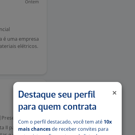
Ontem
ncial
ica é uma empresa
teriais elétricos.
Ontem
Destaque seu perfil
para quem contrata
Presencial
Com o perfil destacado, você tem até
10x
a II para
mais chances
de receber convites para
tas e entregas