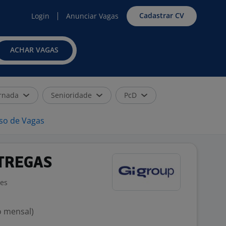
Cadastrar CV
Login
Anunciar Vagas
ACHAR VAGAS
rnada
Senioridade
PcD
iso de Vagas
NTREGAS
ões
o mensal)