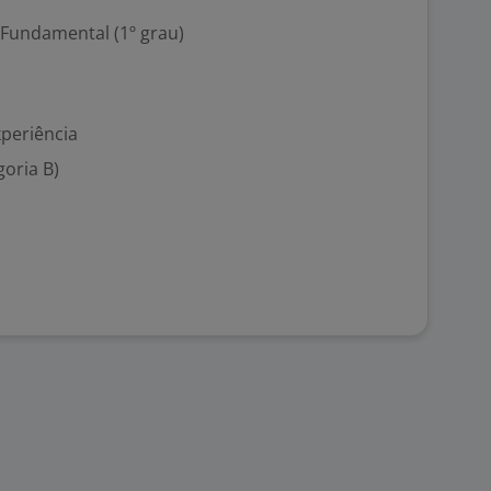
 Fundamental (1º grau)
xperiência
goria B)