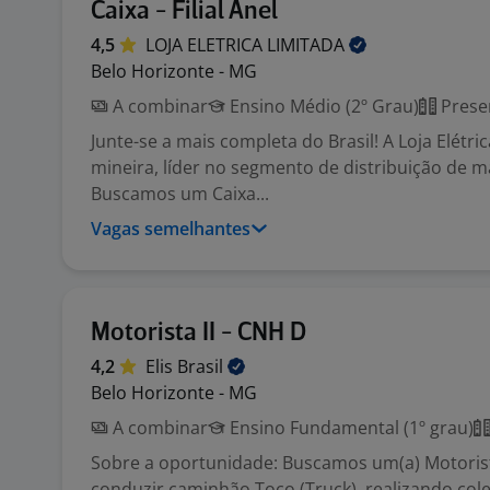
Caixa - Filial Anel
4,5
LOJA ELETRICA
LIMITADA
Belo Horizonte - MG
A combinar
Ensino Médio (2º Grau)
Prese
Junte-se a mais completa do Brasil! A Loja Elétr
mineira, líder no segmento de distribuição de ma
Buscamos um Caixa...
Vagas semelhantes
Motorista II - CNH D
4,2
Elis
Brasil
Belo Horizonte - MG
A combinar
Ensino Fundamental (1º grau)
Sobre a oportunidade: Buscamos um(a) Motorist
conduzir caminhão Toco (Truck), realizando cole