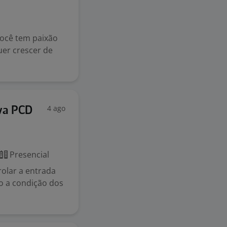
Você tem paixão
uer crescer de
4 ago
va PCD
Presencial
rolar a entrada
do a condição dos