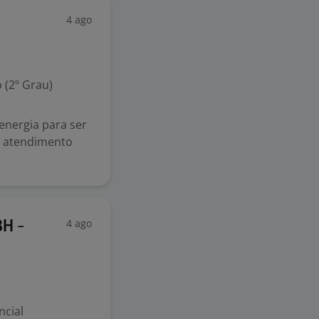
4 ago
 (2º Grau)
energia para ser
no atendimento
4 ago
H -
ncial