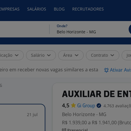
 EMPRESAS
SALÁRIOS
BLOG
RECRUTADORES
Onde?
icação
Salário
Área
Contrato
Jo
eiro em receber novas vagas similares a esta
Ativar Av
MG
AUXILIAR DE E
4,5
4.763 avaliaç
Gi
Group
Belo Horizonte - MG
21 jul
R$ 1.939,00 a R$ 1.941,00 (Brut
Presencial