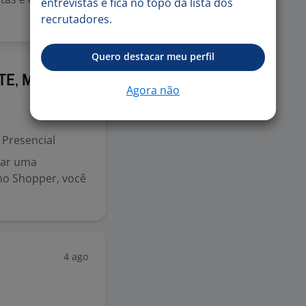
entrevistas e fica no topo da lista dos
recrutadores.
Quero destacar meu perfil
4 ago
TE, MG)
Agora não
Presencial
iar uma
omo Shopper, você
4 ago