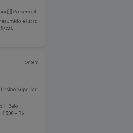
ior
Presencial
presumido e lucro
fiscal,
Ontem
Ensino Superior
il · Belo
 4.500 – R$