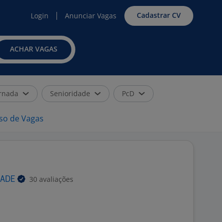
Cadastrar CV
Login
Anunciar Vagas
ACHAR VAGAS
rnada
Senioridade
PcD
iso de Vagas
30 avaliações
DADE