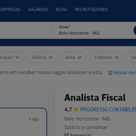
 EMPRESAS
SALÁRIOS
BLOG
RECRUTADORES
Onde?
icação
Salário
Área
Contrato
Jo
eiro em receber novas vagas similares a esta
Ativar Av
Analista Fiscal
4,7
PROGRESSO
CONTABILI
Belo Horizonte - MG
3 ago
Salário a combinar
Presencial