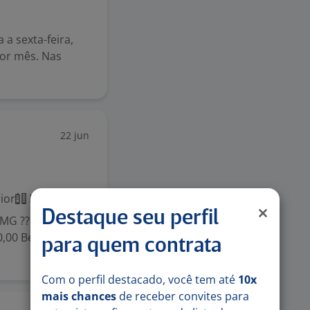
a sexta-feira,
or mês. Nas
22 jun
ior
Presencial
Destaque seu perfil
/MG ?? 100%
0,00 Benefícios
para quem contrata
Com o perfil destacado, você tem até
10x
mais chances
de receber convites para