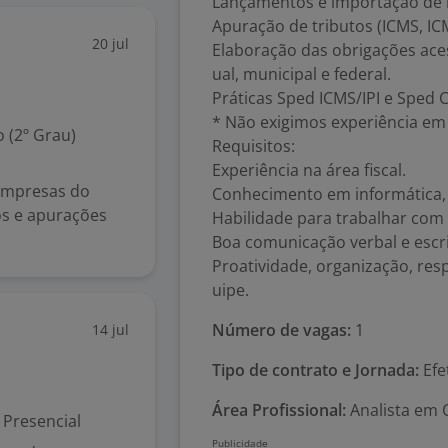
Lançamentos e importação de n
Apuração de tributos (ICMS, ICM
20 jul
Elaboração das obrigações aces
ual, municipal e federal.
Práticas Sped ICMS/IPI e Sped 
* Não exigimos experiência em 
 (2º Grau)
Requisitos:
Experiência na área fiscal.
 empresas do
Conhecimento em informática, 
os e apurações
Habilidade para trabalhar com
Boa comunicação verbal e escri
Proatividade, organização, res
uipe.
Número de vagas:
1
14 jul
Tipo de contrato e Jornada:
Efe
Área Profissional:
Analista em C
Presencial