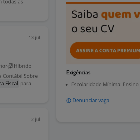
m todas as
13 jul
ior
Híbrido
Exigências
a Contábil Sobre
ta Fiscal
para
Escolaridade Mínima: Ensino
Denunciar vaga
2 jul