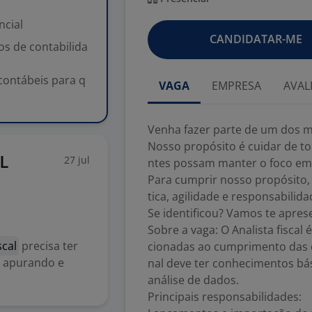
ncial
CANDIDATAR-ME
os de contabilida
contábeis para q
VAGA
EMPRESA
AVAL
Venha fazer parte de um dos me
Nosso propósito é cuidar de to
27 jul
L
ntes possam manter o foco em 
Para cumprir nosso propósito, 
tica, agilidade e responsabilida
Se identificou? Vamos te apres
Sobre a vaga: O Analista fiscal
scal
precisa ter
cionadas ao cumprimento das o
, apurando e
nal deve ter conhecimentos bás
análise de dados.
Principais responsabilidades: