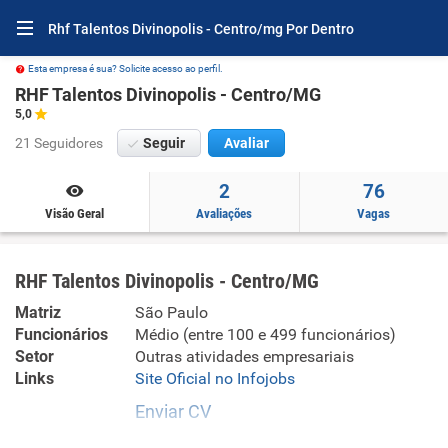
Rhf Talentos Divinopolis - Centro/mg Por Dentro
Esta empresa é sua? Solicite acesso ao perfil.
RHF Talentos Divinopolis - Centro/MG
5,0
21 Seguidores
Seguir
Avaliar
2
76
Visão Geral
Avaliações
Vagas
RHF Talentos Divinopolis - Centro/MG
Matriz
São Paulo
Funcionários
Médio (entre 100 e 499 funcionários)
Setor
Outras atividades empresariais
Links
Site Oficial no Infojobs
Enviar CV