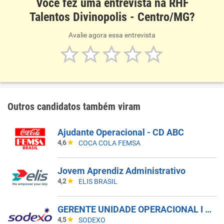
Você fez uma entrevista na RHF
Talentos Divinopolis - Centro/MG?
Avalie agora essa entrevista
Outros candidatos também viram
Ajudante Operacional - CD ABC
4,6
COCA COLA FEMSA
Jovem Aprendiz Administrativo
4,2
ELIS BRASIL
GERENTE UNIDADE OPERACIONAL I - UAN
4,5
SODEXO