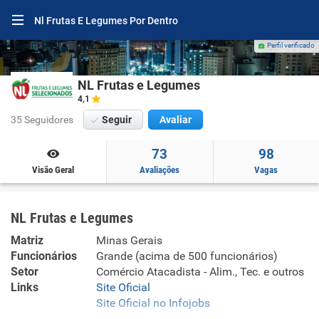
Nl Frutas E Legumes Por Dentro
Perfil verificado
NL Frutas e Legumes
4,1
35 Seguidores
Seguir
Avaliar
73
98
Visão Geral
Avaliações
Vagas
NL Frutas e Legumes
Matriz
Minas Gerais
Funcionários
Grande (acima de 500 funcionários)
Setor
Comércio Atacadista - Alim., Tec. e outros
Links
Site Oficial
Site Oficial no Infojobs