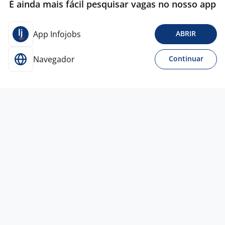
É ainda mais fácil pesquisar vagas no nosso app
App Infojobs
ABRIR
Navegador
Continuar
27 jul
Auxiliar De Serviços Gerais
4,4
Grupo
Impacto
Belo Horizonte - MG
R$ 1.772,00
Ensino Fundamental (1º grau)
Presencial