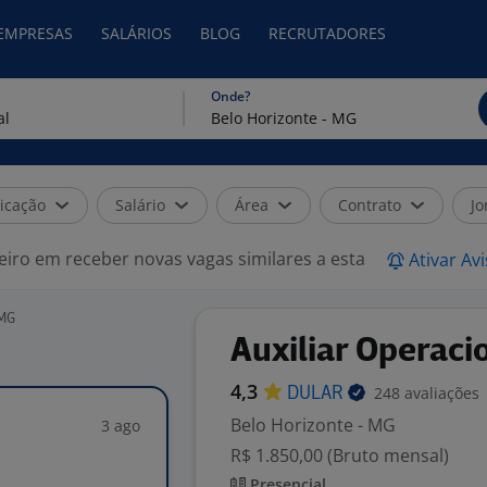
 EMPRESAS
SALÁRIOS
BLOG
RECRUTADORES
Onde?
icação
Salário
Área
Contrato
Jo
eiro em receber novas vagas similares a esta
Ativar Av
 MG
Auxiliar Operaci
4,3
248 avaliações
DULAR
Belo Horizonte - MG
3 ago
R$ 1.850,00 (Bruto mensal)
Presencial