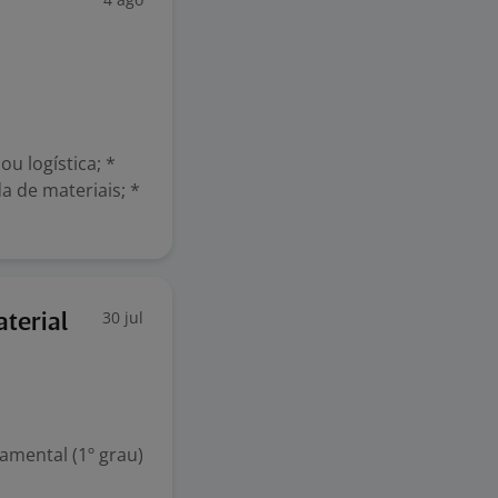
u logística; *
 de materiais; *
30 jul
aterial
mental (1º grau)