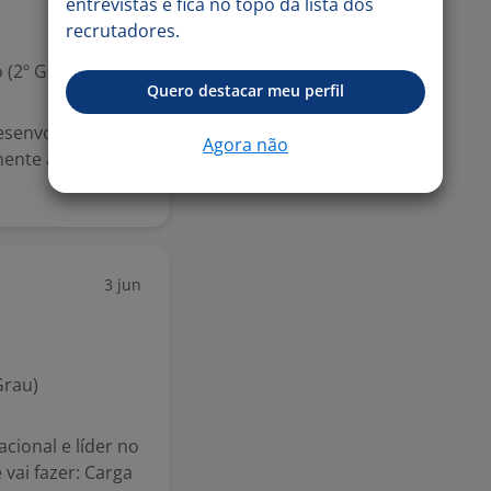
entrevistas e fica no topo da lista dos
recrutadores.
 (2º Grau)
Quero destacar meu perfil
esenvolver e
Agora não
mente as cidades
3 jun
Grau)
cional e líder no
vai fazer: Carga