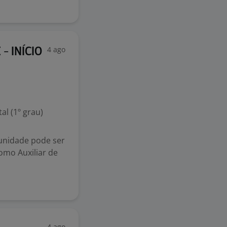
4 ago
- INÍCIO
l (1º grau)
tunidade pode ser
omo Auxiliar de
4 ago