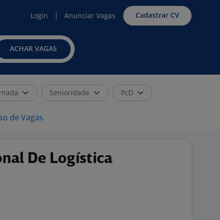
Cadastrar CV
Login
Anunciar Vagas
ACHAR VAGAS
rnada
Senioridade
PcD
iso de Vagas
onal De Logística