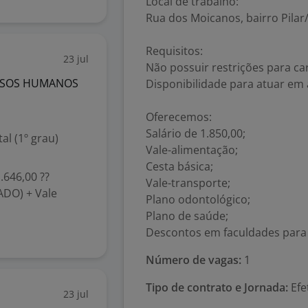
Local de trabalho:
Rua dos Moicanos, bairro Pila
Requisitos:
23 jul
Não possuir restrições para ca
URSOS HUMANOS
Disponibilidade para atuar em a
Oferecemos:
Salário de 1.850,00;
l (1º grau)
Vale-alimentação;
Cesta básica;
.646,00 ??
Vale-transporte;
ADO) + Vale
Plano odontológico;
Plano de saúde;
Descontos em faculdades para f
Número de vagas:
1
Tipo de contrato e Jornada:
Efe
23 jul