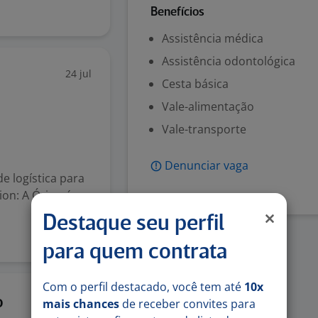
Benefícios
Assistência médica
Assistência odontológica
24 jul
Cesta básica
Vale-alimentação
Vale-transporte
Denunciar vaga
e logística para
ion: A Órion é
Destaque seu perfil
para quem contrata
Com o perfil destacado, você tem até
10x
24 jun
o
mais chances
de receber convites para