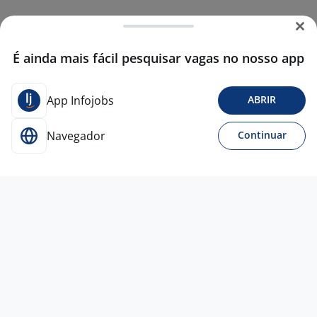
É ainda mais fácil pesquisar vagas no nosso app
App Infojobs
ABRIR
Navegador
Continuar
3 ago
Auxiliar De Serviços Gerais
4,6
TALENTOS
CONSULTORIA
Belo Horizonte - MG