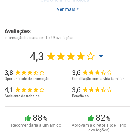
Ver mais
Enviar CV
A Organização Verdemar Ltda é uma rede supermercadista
mineira, com 24 anos de história, focada na oferta de
Avaliações
exclusivos produtos e serviços gastronômicos.
Informação baseada em
1.799
avaliações
Reconhecido pelo atendimento diferenciado, variedade e
sofisticação do mix de produtos, amplo potencial de
4,3
importação e pelos itens de produção ou de marca própria,
o Verdemar Supermercado e Padaria apresenta, também,
3,8
3,6
diversas operações exclusivas em suas lojas que, a cada
Oportunidade de promoção
Conciliação com a vida familiar
dia, encantam mais os seus clientes como pizzaria,
cafeteria, sushi e temakeria, creperia, grill, parrilla, saladas
4,1
3,6
e muito mais.
Ambiente de trabalho
Benefícios
88
82
%
%
Recomendaria a um amigo
Aprovam a diretoria (de 1146
avaliações)