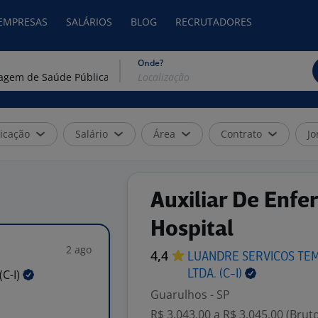
 EMPRESAS
SALÁRIOS
BLOG
RECRUTADORES
Onde?
icação
Salário
Área
Contrato
Jo
Auxiliar De Enf
Hospital
2 ago
4,4
LUANDRE SERVICOS TE
(C-I)
LTDA.
(C-I)
Guarulhos - SP
R$ 3.043,00 a R$ 3.045,00 (Brut