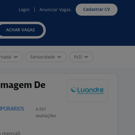
Cadastrar CV
Login
Anunciar Vagas
ACHAR VAGAS
rnada
Senioridade
PcD
ermagem De
4.501
MPORARIOS
avaliações
o mensal)