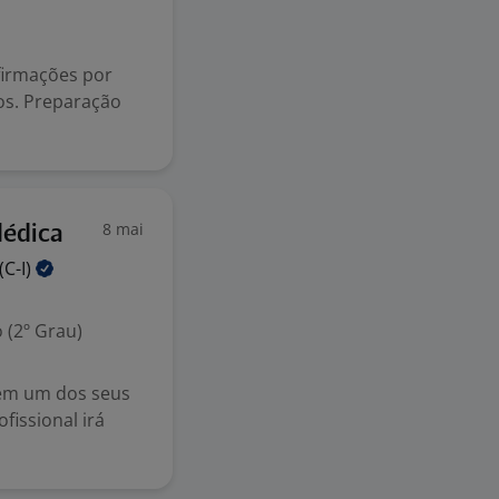
firmações por
os. Preparação
8 mai
Médica
(C-I)
 (2º Grau)
 em um dos seus
fissional irá