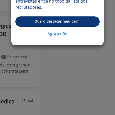
entrevistas e fica no topo da lista dos
recrutadores.
Quero destacar meu perfil
24 jun
gico -
Agora não
:00
o
Presencial
de, com grande
 contrata para
13 mai
Médica