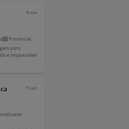
8 mai
co
Presencial
agem para
ada e responsável
15 jun
ica
ionalizante