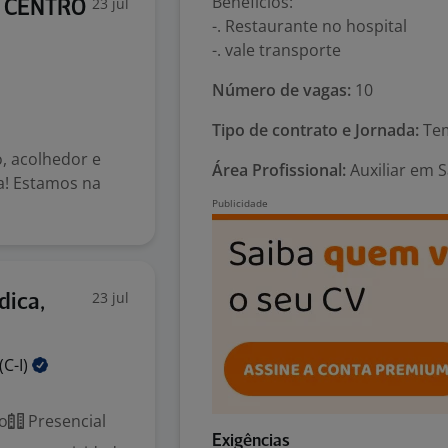
Benefícios:
23 jul
 - CENTRO
-. Restaurante no hospital
-. vale transporte
Número de vagas:
10
Tipo de contrato e Jornada:
Tem
, acolhedor e
Área Profissional:
Auxiliar em 
a! Estamos na
23 jul
dica,
(C-I)
o
Presencial
Exigências