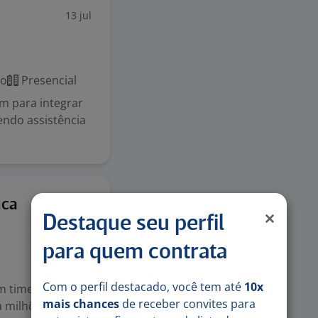
13 jul
co
Presencial
m para integrar
ndo assistência
10 jul
ica
Destaque seu perfil
para quem contrata
Com o perfil destacado, você tem até
10x
m time
mais chances
de receber convites para
a milhões de