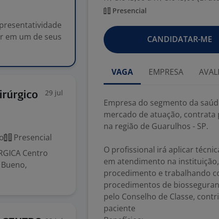
Presencial
presentatividade
ar em um de seus
CANDIDATAR-ME
VAGA
EMPRESA
AVAL
29 jul
irúrgico
Empresa do segmento da saúde
mercado de atuação, contrata 
na região de Guarulhos - SP.
o
Presencial
O profissional irá aplicar técn
RGICA Centro
em atendimento na instituição,
r Bueno,
procedimento e trabalhando co
procedimentos de biosseguranç
pelo Conselho de Classe, cont
paciente