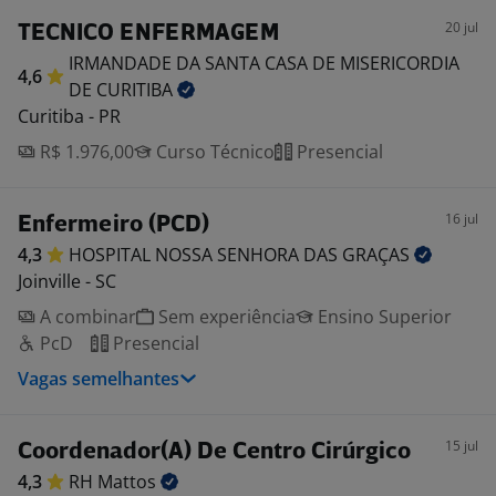
20 jul
TECNICO ENFERMAGEM
IRMANDADE DA SANTA CASA DE MISERICORDIA
4,6
DE
CURITIBA
Curitiba - PR
R$ 1.976,00
Curso Técnico
Presencial
16 jul
Enfermeiro (PCD)
4,3
HOSPITAL NOSSA SENHORA DAS
GRAÇAS
Joinville - SC
A combinar
Sem experiência
Ensino Superior
PcD
Presencial
Vagas semelhantes
15 jul
Coordenador(A) De Centro Cirúrgico
4,3
RH
Mattos