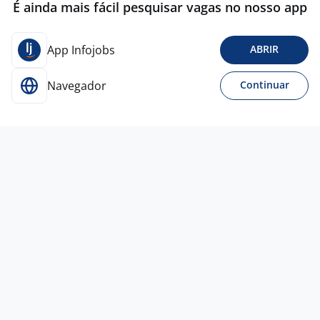
É ainda mais fácil pesquisar vagas no nosso app
App Infojobs
ABRIR
Navegador
Continuar
Hoje
Enfermeiro Hospitalar - UTI - Limeira
4,2
LIFE RECURSOS
HUMANOS
Limeira - SP
A combinar
Ensino Superior
Presencial
5 ago
EDITAL 808/2026 - ENFERMEIRO -
CC/CME (EXTERNO) - PROREHOSP