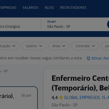
 EMPRESAS
SALÁRIOS
BLOG
RECRUTADORES
Onde?
icação
Salário
Área
Contrato
Jo
eiro em receber novas vagas similares a esta
Ativar Av
o - SP
Enfermeiro Cent
(Temporário), Bel
30 jun
ário),
4,4
GLOBAL EMPREGOS.
(S-
São Paulo - SP