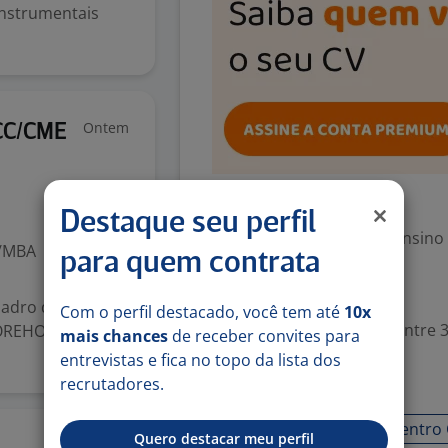
instrumentais
Ontem
CC/CME
Exigências
Destaque seu perfil
Escolaridade Mínima: Ensino
o/MBA
para quem contrata
Valorizado
uadro de
Com o perfil destacado, você tem até
10x
Experiência desejada: Entre 3
ROREHOSP –
mais chances
de receber convites para
entrevistas e fica no topo da lista dos
recrutadores.
Habilidades
Assistência médica
Centro 
Quero destacar meu perfil
13 jul