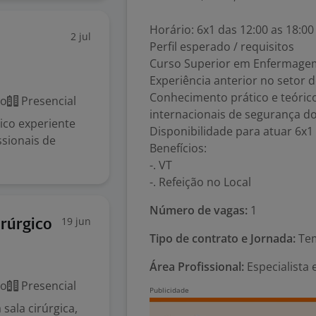
Horário: 6x1 das 12:00 as 18:00
2 jul
Perfil esperado / requisitos
Curso Superior em Enfermagem 
Experiência anterior no setor 
Conhecimento prático e teóric
co
Presencial
internacionais de segurança do
co experiente
Disponibilidade para atuar 6x1 
ssionais de
Benefícios:
-. VT
-. Refeição no Local
Número de vagas:
1
19 jun
irúrgico
Tipo de contrato e Jornada:
Tem
Área Profissional:
Especialista
co
Presencial
sala cirúrgica,