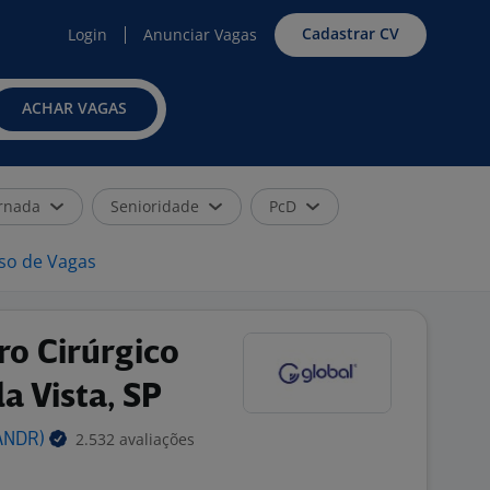
Cadastrar CV
Login
Anunciar Vagas
ACHAR VAGAS
rnada
Senioridade
PcD
iso de Vagas
ro Cirúrgico
a Vista, SP
2.532 avaliações
ANDR)