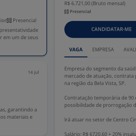
R$ 6.721,00 (Bruto mensal)
Presencial
ior
Presencial
CANDIDATAR-ME
presentatividade
ar em um de seus
VAGA
EMPRESA
AVAL
Empresa do segmento da saúde
14 jul
mercado de atuação, contrata 
na região da Bela Vista, SP.
Contratação temporária de 90 d
possibilidade de prorrogação d
as, garantindo a
os materiais e
Irá atuar no setor de Centro Ci
Salário: R$ 6720,60 + 20% insal