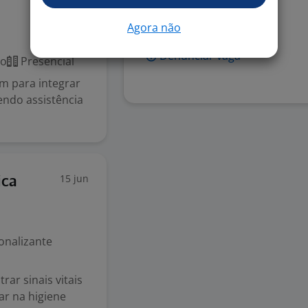
segurança do paciente
Agora não
Denunciar vaga
co
Presencial
m para integrar
ndo assistência
15 jun
ica
ionalizante
rar sinais vitais
ar na higiene