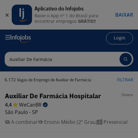
Aplicativo do Infojobs
BAIXAR
Baixe o App nº 1 do Brasil para
encontrar empregos
GRÁTIS!!
Login
6.172
FILTRAR
Vagas de Emprego de Auxiliar de Farmácia
Ontem
Auxiliar De Farmácia Hospitalar
4,4
WeCanBR
São Paulo - SP
A combinar
Ensino Médio (2º Grau)
Presencial