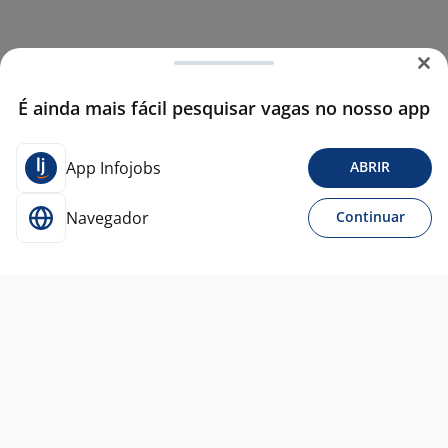
É ainda mais fácil pesquisar vagas no nosso app
App Infojobs
ABRIR
Navegador
Continuar
30 jul
Auxiliar De Farmácia
4,3
HSANP
São Paulo - SP
R$ 1.984,00
Menos de 1 ano