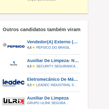
Outros candidatos também viram
Vendedor(A) Externo (A) | Florianópolis, São Jose, Palhoça
PEPSICO DO BRASIL
4,6
Auxiliar De Limpeza- Narandiba- Efetivo
SECURITY SEGURANCA LTDA
4,5
Eletromecânico De Máquinas Operatrizes
LEADEC INDUSTRIAL SERVICES
4,3
Auxiliar De Limpeza
GRUPO ULRIK SEGURANÇA E SERVIÇOS