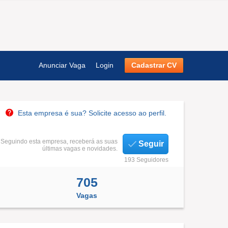
Anunciar Vaga
Login
Cadastrar CV
Esta empresa é sua? Solicite acesso ao perfil.
Seguindo esta empresa, receberá as suas
Seguir
últimas vagas e novidades.
193 Seguidores
705
Vagas