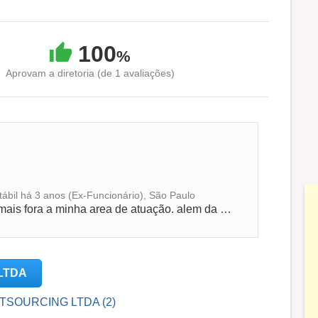
100
%
Aprovam a diretoria (de 1 avaliações)
ábil há 3 anos (Ex-Funcionário), São Paulo
Empresa que pude aprender um pouco mais fora a minha area de atuação. alem da area contabíl, tive a oportunidade desenvolver conhecimento na...
 LTDA
OUTSOURCING LTDA (2)