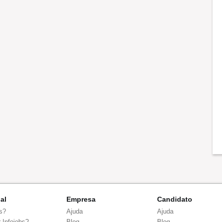
nal
Empresa
Candidato
s?
Ajuda
Ajuda
 Infojobs?
Blog
Blog