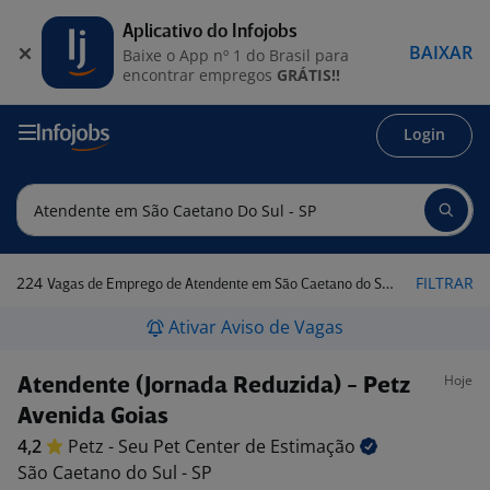
Aplicativo do Infojobs
BAIXAR
Baixe o App nº 1 do Brasil para
encontrar empregos
GRÁTIS!!
Login
224
FILTRAR
Vagas de Emprego de Atendente em São Caetano do Sul - SP
Ativar Aviso de Vagas
Hoje
Atendente (Jornada Reduzida) - Petz
Avenida Goias
4,2
Petz - Seu Pet Center de
Estimação
São Caetano do Sul - SP