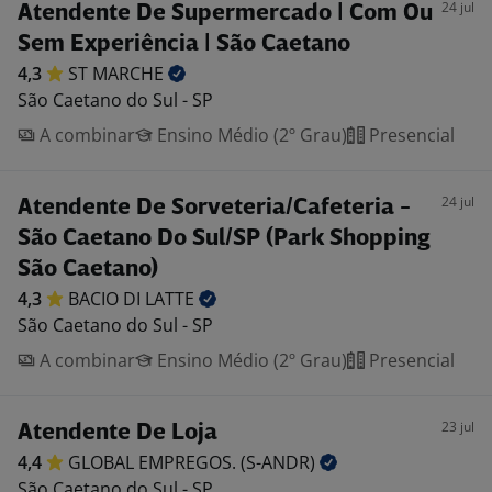
24 jul
Atendente De Supermercado | Com Ou
Sem Experiência | São Caetano
4,3
ST
MARCHE
São Caetano do Sul - SP
A combinar
Ensino Médio (2º Grau)
Presencial
24 jul
Atendente De Sorveteria/Cafeteria -
São Caetano Do Sul/SP (Park Shopping
São Caetano)
4,3
BACIO DI
LATTE
São Caetano do Sul - SP
A combinar
Ensino Médio (2º Grau)
Presencial
23 jul
Atendente De Loja
4,4
GLOBAL EMPREGOS.
(S-ANDR)
São Caetano do Sul - SP