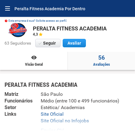
Peralta Fitness Academia Por Dentro
Esta empresa é sua? Solicite acesso ao perfil.
PERALTA FITNESS ACADEMIA
4,3
63 Seguidores
Seguir
Avaliar
56
Visão Geral
Avaliações
PERALTA FITNESS ACADEMIA
Matriz
São Paulo
Funcionários
Médio (entre 100 e 499 funcionários)
Setor
Estética/ Academias
Links
Site Oficial
Site Oficial no Infojobs
Enviar CV