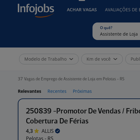
ACHAR VAGAS
AVALIAÇÕES DE
O quê?
Modelo de Trabalho
Km de você
Publ
37
Vagas de Emprego de Assistente de Loja em Pelotas - RS
Relevantes
Recentes
Próximas
250839 -Promotor De Vendas / Fribo
Cobertura De Férias
4,3
ALLIS
Pelotas - RS