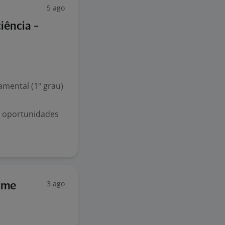
5 ago
iência -
mental (1º grau)
s oportunidades
3 ago
ome