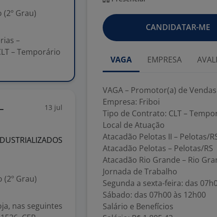
 (2º Grau)
CANDIDATAR-ME
rias –
CLT – Temporário
VAGA
EMPRESA
AVAL
VAGA – Promotor(a) de Vendas 
Empresa: Friboi
13 jul
-
Tipo de Contrato: CLT – Tempo
Local de Atuação
Atacadão Pelotas II – Pelotas/R
NDUSTRIALIZADOS
Atacadão Pelotas – Pelotas/RS
Atacadão Rio Grande – Rio Gr
Jornada de Trabalho
 (2º Grau)
Segunda a sexta-feira: das 07h
Sábado: das 07h00 às 12h00
a, nas seguintes
Salário e Benefícios