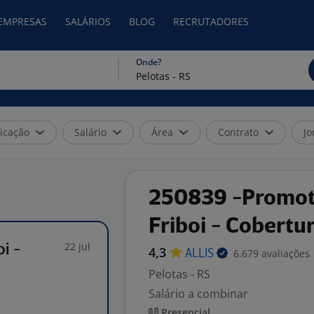
 EMPRESAS
SALÁRIOS
BLOG
RECRUTADORES
Onde?
icação
Salário
Área
Contrato
Jo
250839 -Promoto
Friboi - Cobertu
22 jul
i -
4,3
6.679 avaliações
ALLIS
Pelotas - RS
Salário a combinar
Presencial