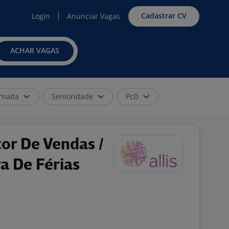
Cadastrar CV
Login
Anunciar Vagas
ACHAR VAGAS
rnada
Senioridade
PcD
r De Vendas /
ra De Férias