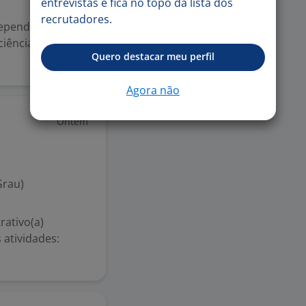
entrevistas e fica no topo da lista dos
recrutadores.
ndependentemente
ciência. O que
Quero destacar meu perfil
Agora não
Ontem
Grau)
rativo(a)
 atividades: