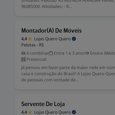
unidades: Pelotas/ RS AVENIDA FERREIRA VIANA,
96085000. Atividades: - R...
Montador(A) De Móveis
4,4
Lojas Quero
Quero
Pelotas - RS
A combinar
Entre 1 e 3 anos
Ensino Médio
Presencial
Já pensou em fazer parte da maior rede em núm
casa e construção do Brasil? A Lojas Quero-Que
de pessoas com vontade de...
Servente De Loja
4,4
Lojas Quero
Quero