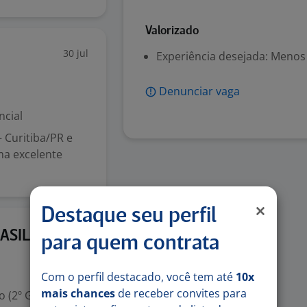
Valorizado
30 jul
Experiência desejada: Menos
Denunciar vaga
ncial
 Curitiba/PR e
ma excelente
Destaque seu perfil
24 jun
ASIL
para quem contrata
Com o perfil destacado, você tem até
10x
mais chances
de receber convites para
 (2º Grau)