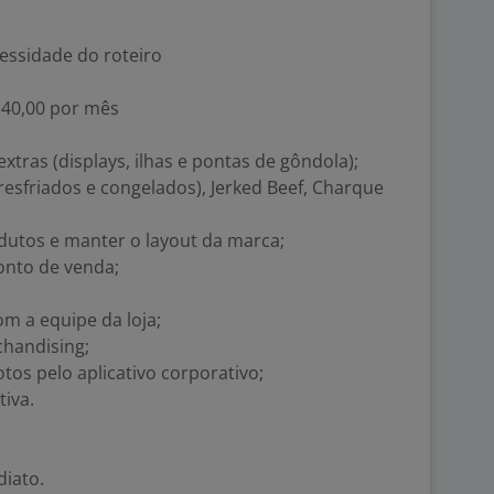
essidade do roteiro
$ 40,00 por mês
tras (displays, ilhas e pontas de gôndola);
resfriados e congelados), Jerked Beef, Charque
dutos e manter o layout da marca;
onto de venda;
m a equipe da loja;
handising;
otos pelo aplicativo corporativo;
tiva.
diato.