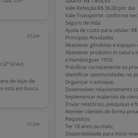
 1526, CEP
Salário: R$ 1.805,43
Vale-Refeição:R$ 36,00 por dia
Vale-Transporte: conforme nec
Seguro de Vida
Ajuda de custo para celular: R
23 jun
Principais Atividades
Abastecer gôndolas e espaços ex
Abastecer produtos in natura (
e Hambúrguer 1953;
 (2º Grau)
Precificar corretamente os pro
Identificar oportunidades no p
ero de lojas de
Organizar o estoque;
ro está em busca
Desenvolver relacionamento co
Implementar materiais de merc
Enviar relatórios, pesquisas e f
Atender clientes de forma proa
Requisitos
12 jun
Ter 18 anos ou mais;
Disponibilidade para início ime