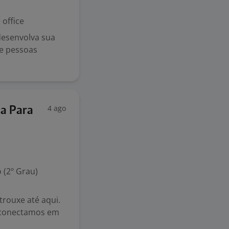
office
desenvolva sua
de pessoas
4 ago
va Para
 (2º Grau)
rouxe até aqui.
s conectamos em