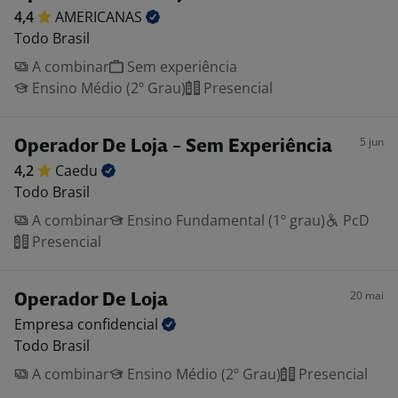
4,4
AMERICANAS
Todo Brasil
A combinar
Sem experiência
Ensino Médio (2º Grau)
Presencial
5 jun
Operador De Loja - Sem Experiência
4,2
Caedu
Todo Brasil
A combinar
Ensino Fundamental (1º grau)
PcD
Presencial
20 mai
Operador De Loja
Empresa
confidencial
Todo Brasil
A combinar
Ensino Médio (2º Grau)
Presencial