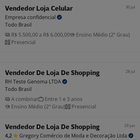
30 jul
Vendedor Loja Celular
Empresa
confidencial
Todo Brasil
R$ 5.500,00 a R$ 6.000,00
Ensino Médio (2º Grau)
Presencial
28 jul
Vendedor De Loja De Shopping
RH Teste Genoma
LTDA
Todo Brasil
A combinar
Entre 1 e 3 anos
Ensino Médio (2º Grau)
Presencial
29 jun
Vendedor De Loja De Shopping
4,2
Gregory Comércio de Moda e Decoração
Ltda