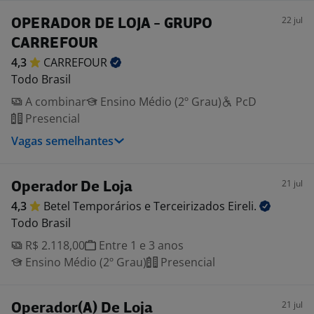
22 jul
OPERADOR DE LOJA - GRUPO
CARREFOUR
4,3
CARREFOUR
Todo Brasil
A combinar
Ensino Médio (2º Grau)
PcD
Presencial
Vagas semelhantes
21 jul
Operador De Loja
4,3
Betel Temporários e Terceirizados
Eireli.
Todo Brasil
R$ 2.118,00
Entre 1 e 3 anos
Ensino Médio (2º Grau)
Presencial
21 jul
Operador(A) De Loja