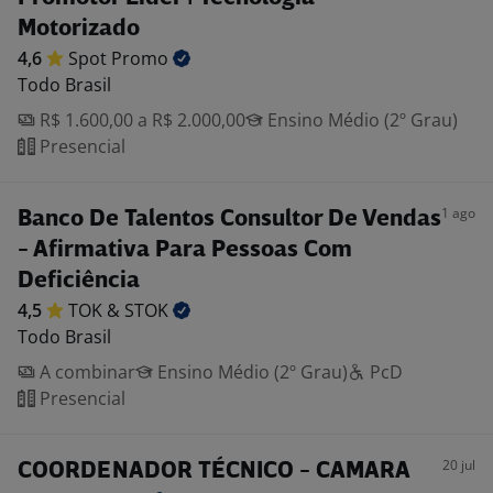
Motorizado
4,6
Spot
Promo
Todo Brasil
R$ 1.600,00 a R$ 2.000,00
Ensino Médio (2º Grau)
Presencial
1 ago
Banco De Talentos Consultor De Vendas
- Afirmativa Para Pessoas Com
Deficiência
4,5
TOK &
STOK
Todo Brasil
A combinar
Ensino Médio (2º Grau)
PcD
Presencial
20 jul
COORDENADOR TÉCNICO - CAMARA