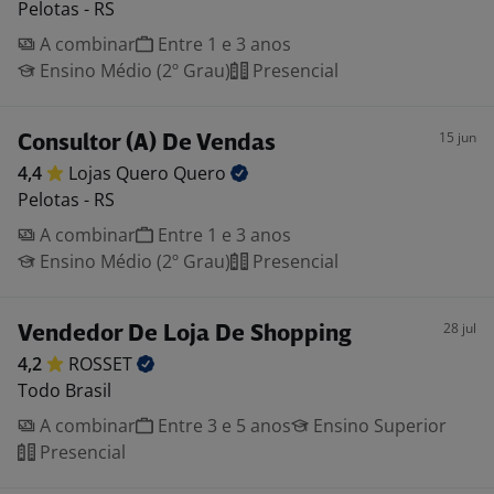
Pelotas - RS
A combinar
Entre 1 e 3 anos
Ensino Médio (2º Grau)
Presencial
15 jun
Consultor (A) De Vendas
4,4
Lojas Quero
Quero
Pelotas - RS
A combinar
Entre 1 e 3 anos
Ensino Médio (2º Grau)
Presencial
28 jul
Vendedor De Loja De Shopping
4,2
ROSSET
Todo Brasil
A combinar
Entre 3 e 5 anos
Ensino Superior
Presencial