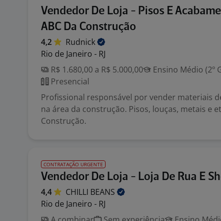
Vendedor De Loja - Pisos E Acabame
ABC Da Construção
4,2
Rudnick
Rio de Janeiro - RJ
R$ 1.680,00 a R$ 5.000,00
Ensino Médio (2º 
Presencial
Profissional responsável por vender materiais
na área da construção. Pisos, louças, metais e e
Construção.
CONTRATAÇÃO URGENTE
Vendedor De Loja - Loja De Rua E S
4,4
CHILLI
BEANS
Rio de Janeiro - RJ
A combinar
Sem experiência
Ensino Médio