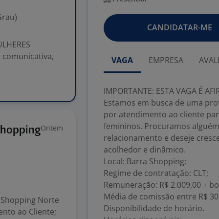
Grau)
CANDIDATAR-ME
ULHERES
 comunicativa,
VAGA
EMPRESA
AVAL
IMPORTANTE: ESTA VAGA É AF
Estamos em busca de uma profi
por atendimento ao cliente pa
femininos. Procuramos alguém 
Ontem
Shopping
relacionamento e deseje cres
acolhedor e dinâmico.
Local: Barra Shopping;
Regime de contratação: CLT;
Remuneração: R$ 2.009,00 + bo
Média de comissão entre R$ 300
o Shopping Norte
Disponibilidade de horário.
nto ao Cliente;