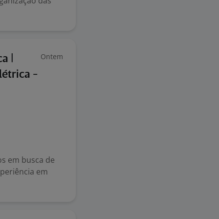
rganização das
Ontem
a |
étrica -
os em busca de
xperiência em