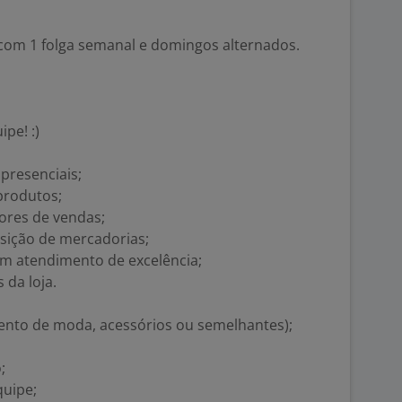
com 1 folga semanal e domingos alternados.
pe! :)
presenciais;
 produtos;
ores de vendas;
posição de mercadorias;
 um atendimento de excelência;
 da loja.
ento de moda, acessórios ou semelhantes);
;
quipe;