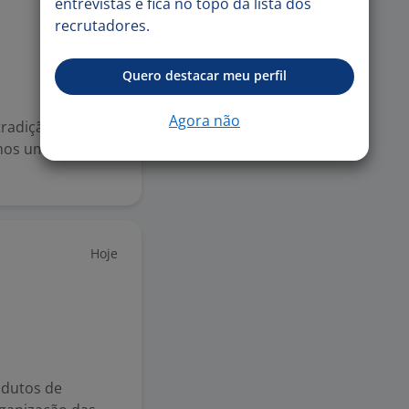
entrevistas e fica no topo da lista dos
recrutadores.
Quero destacar meu perfil
Agora não
radição na
amos uma pessoa
Hoje
odutos de