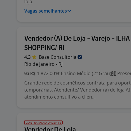
loja.
Vagas semelhantes
Vendedor (A) De Loja - Varejo - ILH
SHOPPING/ RJ
4,3
Base
Consultoria
Rio de Janeiro - RJ
R$ 1.872,00
Ensino Médio (2º Grau)
Presen
Grande rede de cosméticos contrata para opor
temporárias. Atendente/ Vendedor (a) de loja Ati
atendimento consultivo a clien...
CONTRATAÇÃO URGENTE
Vendedor De Loja