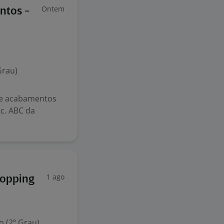
Ontem
ntos -
Grau)
 de acabamentos
tc. ABC da
1 ago
hopping
 (2º Grau)