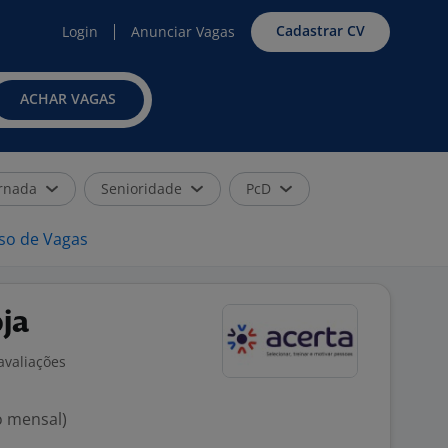
Cadastrar CV
Login
Anunciar Vagas
ACHAR VAGAS
rnada
Senioridade
PcD
iso de Vagas
ja
avaliações
o mensal)