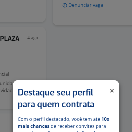
Denunciar vaga
4 ago
A PLAZA
cial
tunidades
vidades: Realizar
Destaque seu perfil
para quem contrata
Com o perfil destacado, você tem até
10x
mais chances
de receber convites para
3 ago