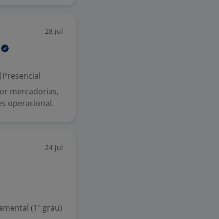
28 jul
A
Presencial
por mercadorias,
es operacional.
24 jul
mental (1º grau)