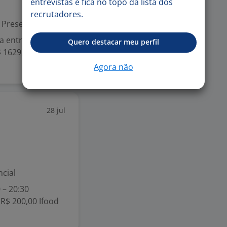
entrevistas e fica no topo da lista dos
recrutadores.
Presencial
a entre 08:00 e
Quero destacar meu perfil
 1629,00 +
Agora não
28 jul
cial
 – 20:30
 R$ 200,00 Ifood