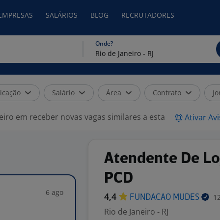
 EMPRESAS
SALÁRIOS
BLOG
RECRUTADORES
Onde?
icação
Salário
Área
Contrato
Jo
eiro em receber novas vagas similares a esta
Ativar Av
Atendente De Loj
PCD
6 ago
4,4
12
FUNDACAO
MUDES
Rio de Janeiro - RJ