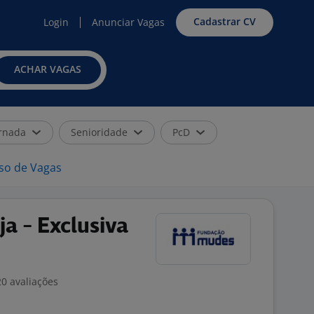
Cadastrar CV
Login
Anunciar Vagas
ACHAR VAGAS
rnada
Senioridade
PcD
iso de Vagas
a - Exclusiva
0 avaliações