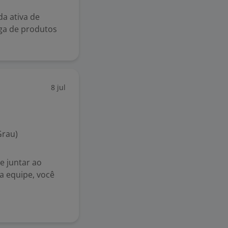
a ativa de
rga de produtos
8 jul
Grau)
e juntar ao
a equipe, você