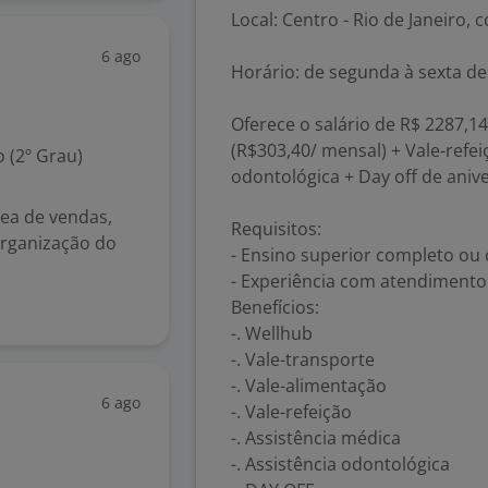
Local: Centro - Rio de Janeiro,
6 ago
Horário: de segunda à sexta de
Oferece o salário de R$ 2287,1
(R$303,40/ mensal) + Vale-refei
 (2º Grau)
odontológica + Day off de aniv
rea de vendas,
Requisitos:
Organização do
- Ensino superior completo ou
- Experiência com atendimento 
Benefícios:
-. Wellhub
-. Vale-transporte
-. Vale-alimentação
6 ago
-. Vale-refeição
-. Assistência médica
-. Assistência odontológica