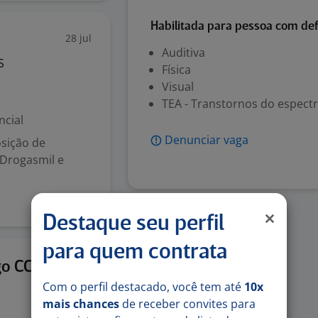
Habilitada para pessoa com def
28 jul
Auditiva
S
Física
Visual
TEA - Transtornos do espectr
ncial
Denunciar vaga
osição de
 Drogasmil e
Destaque seu perfil
para quem contrata
27 jul
go CC #
Com o perfil destacado, você tem até
10x
mais chances
de receber convites para