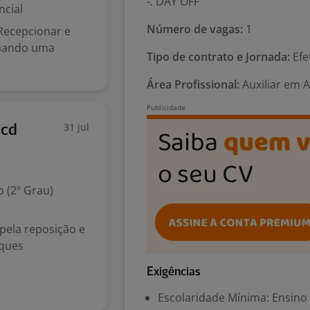
-. DAY OFF
ncial
Número de vagas:
1
 Recepcionar e
onando uma
Tipo de contrato e Jornada:
Efe
Área Profissional:
Auxiliar em 
31 jul
Pcd
 (2º Grau)
pela reposição e
oques
Exigências
Escolaridade Mínima: Ensino