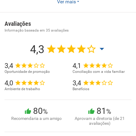
Ver mais
Confecção de peças de vestuário, exceto roupas íntimas e
as confeccionadas sob medida
Avaliações
Informação baseada em
35
avaliações
4,3
3,4
4,1
Oportunidade de promoção
Conciliação com a vida familiar
4,0
3,4
Ambiente de trabalho
Benefícios
80
81
%
%
Recomendaria a um amigo
Aprovam a diretoria (de 21
avaliações)