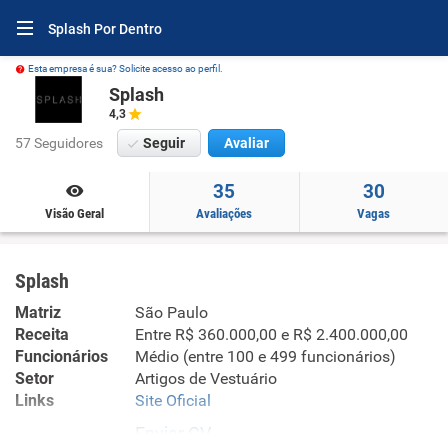
Splash Por Dentro
Esta empresa é sua? Solicite acesso ao perfil.
Splash
4,3
57 Seguidores
Seguir
Avaliar
35
30
Visão Geral
Avaliações
Vagas
Splash
Matriz
São Paulo
Receita
Entre R$ 360.000,00 e R$ 2.400.000,00
Funcionários
Médio (entre 100 e 499 funcionários)
Setor
Artigos de Vestuário
Links
Site Oficial
Enviar CV