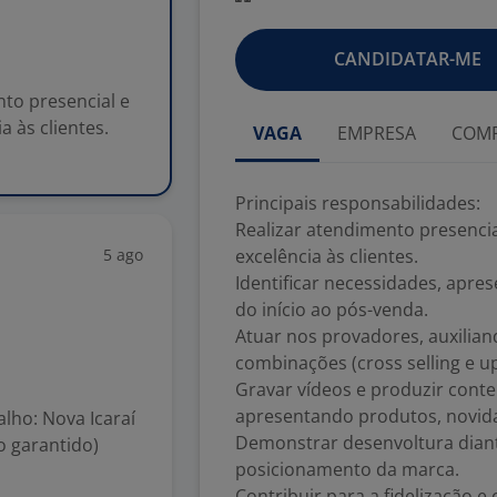
CANDIDATAR-ME
nto presencial e
 às clientes.
VAGA
EMPRESA
COMP
Principais responsabilidades:
Realizar atendimento presencia
5 ago
excelência às clientes.
Identificar necessidades, apre
do início ao pós-venda.
Atuar nos provadores, auxilian
combinações (cross selling e up 
Gravar vídeos e produzir conteú
apresentando produtos, novida
alho: Nova Icaraí
Demonstrar desenvoltura diant
o garantido)
posicionamento da marca.
Contribuir para a fidelização 