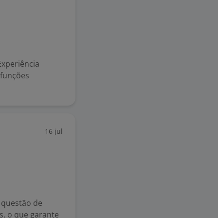
xperiência
 funções
16 jul
 questão de
s, o que garante