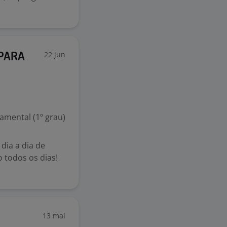
22 jun
 PARA
mental (1º grau)
dia a dia de
o todos os dias!
13 mai