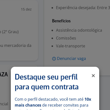
Experiência desejada: Entre 3
15 dez
Benefícios
Assistência odontológica
 (2º Grau)
Comissões
 ou mercadoria da
Vale-transporte
Denunciar vaga
4 ago
AZA
Destaque seu perfil
para quem contrata
Com o perfil destacado, você tem até
10x
ncial
mais chances
de receber convites para