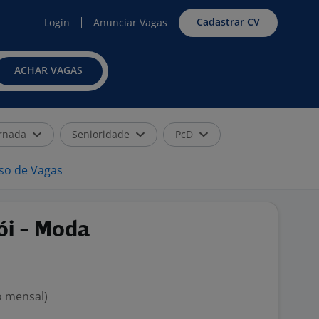
Cadastrar CV
Login
Anunciar Vagas
ACHAR VAGAS
rnada
Senioridade
PcD
iso de Vagas
ói - Moda
o mensal)