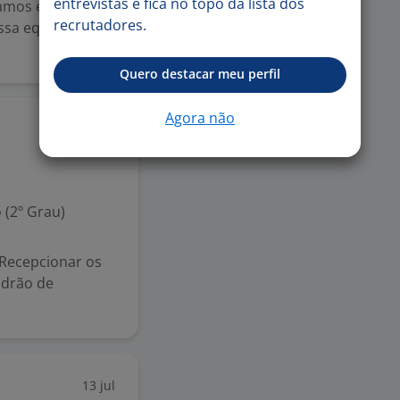
entrevistas e fica no topo da lista dos
tamos em busca
recrutadores.
ssa equipe. Se
Quero destacar meu perfil
Agora não
28 jul
 (2º Grau)
 Recepcionar os
adrão de
13 jul