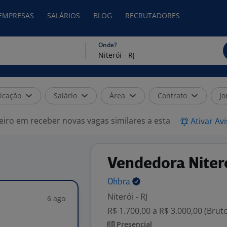
 EMPRESAS
SALÁRIOS
BLOG
RECRUTADORES
Onde?
icação
Salário
Área
Contrato
Jo
eiro em receber novas vagas similares a esta
Ativar Av
Vendedora Niter
Ohbra
Niterói - RJ
6 ago
R$ 1.700,00 a R$ 3.000,00 (Brut
Presencial