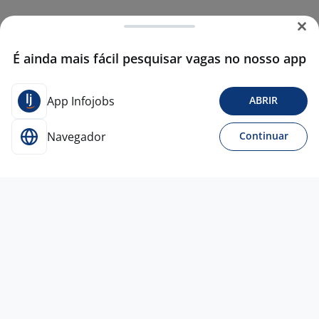
É ainda mais fácil pesquisar vagas no nosso app
App Infojobs
ABRIR
Navegador
Continuar
30 jul
Analista De Sourcing & Inteligência De
Dados (Remoto) Residir No Norte Ou
Nordeste Do Brasil