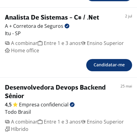
CI/CD;
Conhecimento de observabilidade, logs estruturados e
monitoramento de aplicações;
2 jul
Analista De Sistemas - C# / .Net
Capacidade de participar de decisões arquiteturais e
A + Corretora de
Seguros
propor soluções técnicas escaláveis.
Itu - SP
Diferenciais:
A combinar
Entre 1 e 3 anos
Ensino Superior
Experiência com DDD, Event Sourcing ou arquitetura
Home office
distribuída;
Vivência com Infra as Code (Terraform, Ansible);
Candidatar-me
Conhecimento em Nginx, Linux e Segurança;
Portfólio técnico ou contribuições em projetos open
source.
25 mai
Desenvolvedora Devops Backend
Informações da vaga:
Jornada: 9h às 18h (segunda a sexta)
Sênior
Remuneração a combinar + todos os benefícios
4,5
Empresa
confidencial
Modalidade: 100% remota
Todo Brasil
Formação: Ensino Superior completo
A combinar
Entre 1 e 3 anos
Ensino Superior
Regime de contratação: CLT
Híbrido
Benefícios: Plano de saúde 100% custeado pela