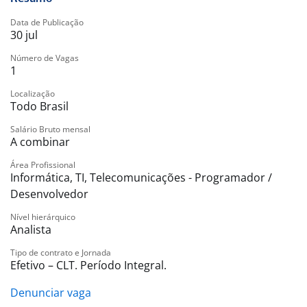
Aplicar cache com Redis, incluindo TTL, invalidação e
cache-aside.
Data de Publicação
Automatizar builds, testes e deploys por meio de
30 jul
CI/CD.
Número de Vagas
Criar ou ajustar interfaces em React + TypeScript.
1
Garantir uma integração limpa entre front-end e back-
Localização
end.
Todo Brasil
Configurar e manter ambientes dockerizados,
Salário Bruto mensal
incluindo homologação e produção.
A combinar
Monitorar logs, métricas e alertas.
Resolver problemas técnicos de forma proativa.
Área Profissional
Informática, TI, Telecomunicações - Programador /
Participar de decisões arquiteturais.
Desenvolvedor
Sugerir melhorias contínuas nos processos e sistemas.
Lidar com prazos curtos e entregas rápidas sem abrir
Nível hierárquico
Analista
mão da qualidade.
Stack técnica:
Tipo de contrato e Jornada
Back End:
Efetivo – CLT. Período Integral.
.NET 8
Denunciar vaga
C#