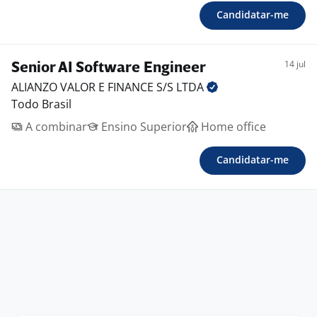
empresa, com abrangência nacional
Candidatar-me
Se você busca um time colaborativo e espaço para
crescer profissionalmente, essa vaga é para você!
14 jul
Senior AI Software Engineer
Benefícios:
ALIANZO VALOR E FINANCE S/S
LTDA
-. Ifood benefícios
Todo Brasil
-. Plano de saúde
-. Home office
A combinar
Ensino Superior
Home office
Candidatar-me