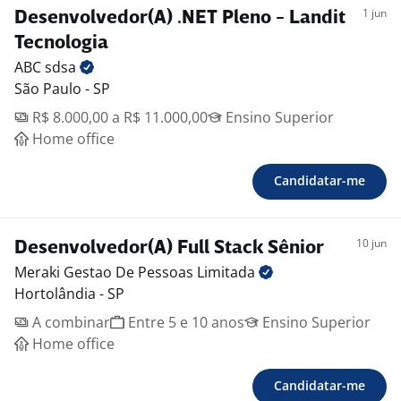
CI/CD
1 jun
Desenvolvedor(A) .NET Pleno - Landit
Nginx
Tecnologia
Linux
ABC
sdsa
Observabilidade:
São Paulo - SP
Elastic
R$ 8.000,00 a R$ 11.000,00
Ensino Superior
Seq
Home office
Prometheus
OpenTelemetry
Candidatar-me
Requisitos obrigatórios:
Mínimo de 3 a 5 anos de experiência com .NET Core 6+
(preferencialmente .NET 8);
10 jun
Desenvolvedor(A) Full Stack Sênior
Domínio de ASP.NET Core, EF Core, APIs REST e boas
Meraki Gestao De Pessoas
Limitada
práticas de arquitetura (SOLID e Clean Architecture);
Hortolândia - SP
Experiência com RabbitMQ, Redis, MySQL e otimização
de consultas em ambiente produtivo;
A combinar
Entre 5 e 10 anos
Ensino Superior
Conhecimento em React + TypeScript para integração
Home office
e manutenção de aplicações full stack;
Vivência com Docker, Docker Compose e pipelines
Candidatar-me