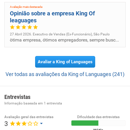
qualidade, inovação e eficiência dos resultados.
Avaliação mais destacada
Missão:
Opinião sobre a empresa King Of
Transformar vidas por meio do inglês, proporcionando
leaguages
fluência real, oportunidades profissionais e crescimento
pessoal para que nossos alunos realizem seus sonhos e
27 Abril 2026. Executivo de Vendas (Ex-Funcionário), São Paulo
òtima empresa, ótimos empregadores, sempre buscando maneiras de impulsionar melhores resultados
alcancem uma vida melhor.
Avaliar a King of Languages
Ver todas as avaliações da King of Languages (241)
Entrevistas
Informação baseada em
1
entrevista
Avaliação geral das entrevistas
Dificuldade das entrevistas
3