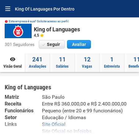
King Of Languages Por Dentro
Esta empresa é sua? Solicite acesso ao perfil.
King of Languages
4,5
301 Seguidores
Seguir
Avaliar
241
11
12
1
1
Visão Geral
Avaliações
Salários
Vagas
Entrevista
Benefi
King of Languages
Matriz
São Paulo
Receita
Entre R$ 360.000,00 e R$ 2.400.000,00
Funcionários
Pequeno (entre 20 e 99 funcionários)
Setor
Educação / Idiomas
Links
Site Oficial
Site Oficial no Infojobs