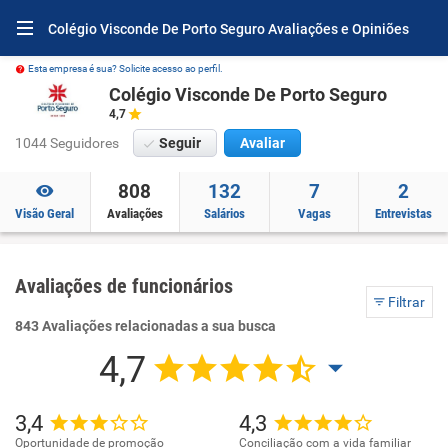
Colégio Visconde De Porto Seguro Avaliações e Opiniões
Esta empresa é sua? Solicite acesso ao perfil.
Colégio Visconde De Porto Seguro
4,7
1044 Seguidores
Seguir
Avaliar
808
132
7
2
Visão Geral
Avaliações
Salários
Vagas
Entrevistas
Avaliações de funcionários
Filtrar
843 Avaliações relacionadas a sua busca
4,7
3,4
4,3
Oportunidade de promoção
Conciliação com a vida familiar