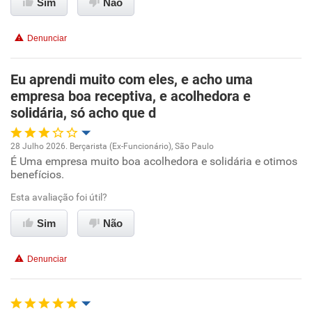
Sim
Não
Conciliação com a vida familiar
Denunciar
Benefícios
Eu aprendi muito com eles, e acho uma
Recomenda esta empresa
empresa boa receptiva, e acolhedora e
Recomenda a diretoria
solidária, só acho que d
28 Julho 2026. Berçarista (Ex-Funcionário), São Paulo
É Uma empresa muito boa acolhedora e solidária e otimos
Oportunidade de promoção
benefícios.
Ambiente de trabalho
Esta avaliação foi útil?
Sim
Não
Conciliação com a vida familiar
Denunciar
Benefícios
Recomenda esta empresa