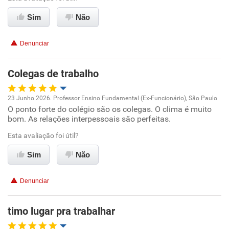
Sim
Não
Conciliação com a vida familiar
Denunciar
Benefícios
Colegas de trabalho
Recomenda esta empresa
Recomenda a diretoria
23 Junho 2026. Professor Ensino Fundamental (Ex-Funcionário), São Paulo
O ponto forte do colégio são os colegas. O clima é muito
Oportunidade de promoção
bom. As relações interpessoais são perfeitas.
Ambiente de trabalho
Esta avaliação foi útil?
Sim
Não
Conciliação com a vida familiar
Denunciar
Benefícios
timo lugar pra trabalhar
Recomenda esta empresa