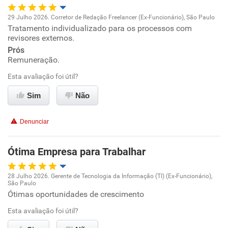
29 Julho 2026. Corretor de Redação Freelancer (Ex-Funcionário), São Paulo
Conciliação com a vida familiar
Tratamento individualizado para os processos com
Oportunidade de promoção
revisores externos.
Benefícios
Prós
Ambiente de trabalho
Remuneração.
Esta avaliação foi útil?
Conciliação com a vida familiar
Sim
Não
Benefícios
Denunciar
Recomenda esta empresa
Recomenda a diretoria
Ótima Empresa para Trabalhar
28 Julho 2026. Gerente de Tecnologia da Informação (TI) (Ex-Funcionário),
São Paulo
Oportunidade de promoção
Ótimas oportunidades de crescimento
Esta avaliação foi útil?
Ambiente de trabalho