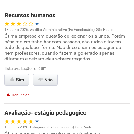
Oportunidade de promoção
Recursos humanos
Ambiente de trabalho
13 Julho 2026. Auxiliar Administrativo (Ex-Funcionário), São Paulo
Conciliação com a vida familiar
Ótima empresa em questão de lecionar os alunos. Porém
Oportunidade de promoção
péssima em trabalhar com pessoas, são rudes e fazem
tudo de qualquer forma. Não direcionam os estagiários
Benefícios
Ambiente de trabalho
nem professores, quando fazem algo errado apenas
difamam e deixam eles sobrecarregados.
Recomenda esta empresa
Conciliação com a vida familiar
Esta avaliação foi útil?
Não recomenda a diretoria
Sim
Não
Benefícios
Denunciar
Recomenda esta empresa
Não recomenda a diretoria
Avaliação- estágio pedagogico
13 Julho 2026. Estagiário (Ex-Funcionário), São Paulo
Ótima empresa, com excelentes profissionais.
Oportunidade de promoção