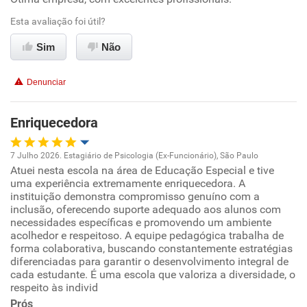
Esta avaliação foi útil?
Ambiente de trabalho
Sim
Não
Conciliação com a vida familiar
Denunciar
Benefícios
Enriquecedora
Recomenda esta empresa
7 Julho 2026. Estagiário de Psicologia (Ex-Funcionário), São Paulo
Recomenda a diretoria
Atuei nesta escola na área de Educação Especial e tive
Oportunidade de promoção
uma experiência extremamente enriquecedora. A
instituição demonstra compromisso genuíno com a
Ambiente de trabalho
inclusão, oferecendo suporte adequado aos alunos com
necessidades específicas e promovendo um ambiente
acolhedor e respeitoso. A equipe pedagógica trabalha de
Conciliação com a vida familiar
forma colaborativa, buscando constantemente estratégias
diferenciadas para garantir o desenvolvimento integral de
cada estudante. É uma escola que valoriza a diversidade, o
Benefícios
respeito às individ
Prós