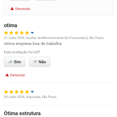
Benefícios
Denunciar
Recomenda esta empresa
otima
Recomenda a diretoria
31 Julho 2026. Auxiliar de Monitoramento (Ex-Funcionário), São Paulo
otima empresa boa de trabalha
Oportunidade de promoção
Esta avaliação foi útil?
Ambiente de trabalho
Sim
Não
Conciliação com a vida familiar
Denunciar
Benefícios
Recomenda esta empresa
29 Julho 2026. Arquivista, São Paulo
Oportunidade de promoção
Ótima estrutura
Ambiente de trabalho