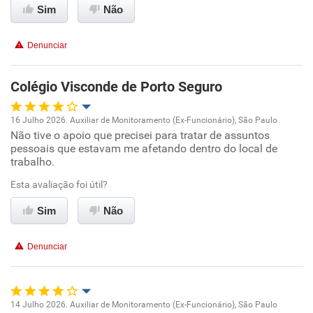
Sim
Não
Recomenda esta empresa
Denunciar
Recomenda a diretoria
Colégio Visconde de Porto Seguro
16 Julho 2026. Auxiliar de Monitoramento (Ex-Funcionário), São Paulo
Não tive o apoio que precisei para tratar de assuntos
Oportunidade de promoção
pessoais que estavam me afetando dentro do local de
trabalho.
Ambiente de trabalho
Esta avaliação foi útil?
Conciliação com a vida familiar
Sim
Não
Benefícios
Denunciar
Recomenda esta empresa
Não recomenda a diretoria
14 Julho 2026. Auxiliar de Monitoramento (Ex-Funcionário), São Paulo