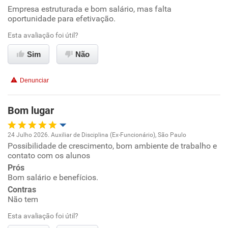
Oportunidade de promoção
Empresa estruturada e bom salário, mas falta
oportunidade para efetivação.
Ambiente de trabalho
Esta avaliação foi útil?
Conciliação com a vida familiar
Sim
Não
Benefícios
Denunciar
Recomenda esta empresa
Bom lugar
24 Julho 2026. Auxiliar de Disciplina (Ex-Funcionário), São Paulo
Possibilidade de crescimento, bom ambiente de trabalho e
Oportunidade de promoção
contato com os alunos
Prós
Ambiente de trabalho
Bom salário e benefícios.
Contras
Conciliação com a vida familiar
Não tem
Esta avaliação foi útil?
Benefícios