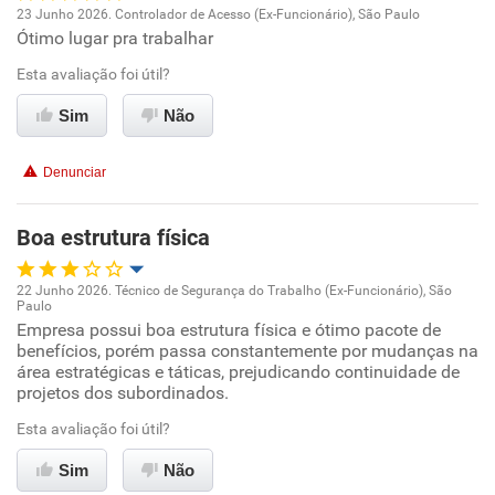
23 Junho 2026. Controlador de Acesso (Ex-Funcionário), São Paulo
Ótimo lugar pra trabalhar
Oportunidade de promoção
Esta avaliação foi útil?
Ambiente de trabalho
Sim
Não
Conciliação com a vida familiar
Denunciar
Benefícios
Boa estrutura física
Recomenda esta empresa
22 Junho 2026. Técnico de Segurança do Trabalho (Ex-Funcionário), São
Paulo
Oportunidade de promoção
Empresa possui boa estrutura física e ótimo pacote de
benefícios, porém passa constantemente por mudanças na
área estratégicas e táticas, prejudicando continuidade de
Ambiente de trabalho
projetos dos subordinados.
Conciliação com a vida familiar
Esta avaliação foi útil?
Sim
Não
Benefícios