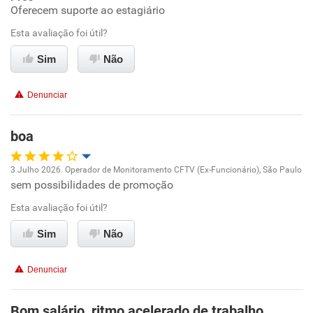
Recomenda esta empresa
Oferecem suporte ao estagiário
Recomenda a diretoria
Esta avaliação foi útil?
Sim
Não
Denunciar
boa
3 Julho 2026. Operador de Monitoramento CFTV (Ex-Funcionário), São Paulo
sem possibilidades de promoção
Oportunidade de promoção
Esta avaliação foi útil?
Ambiente de trabalho
Sim
Não
Conciliação com a vida familiar
Denunciar
Benefícios
Bom salário, ritmo acelerado de trabalho.