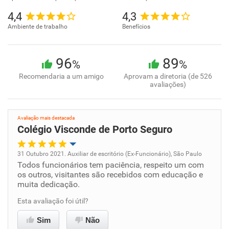
4,4
4,3
Ambiente de trabalho
Benefícios
96
89
%
%
Recomendaria a um amigo
Aprovam a diretoria (de 526
avaliações)
Avaliação mais destacada
Colégio Visconde de Porto Seguro
31 Outubro 2021. Auxiliar de escritório (Ex-Funcionário), São Paulo
Todos funcionários tem paciência, respeito um com
Oportunidade de promoção
os outros, visitantes são recebidos com educação e
muita dedicação.
Ambiente de trabalho
Esta avaliação foi útil?
Conciliação com a vida familiar
Sim
Não