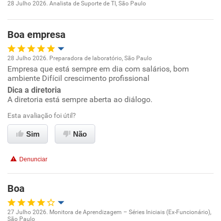
28 Julho 2026. Analista de Suporte de TI, São Paulo
Recomenda a diretoria
Oportunidade de promoção
Boa empresa
Ambiente de trabalho
28 Julho 2026. Preparadora de laboratório, São Paulo
Conciliação com a vida familiar
Empresa que está sempre em dia com salários, bom
Oportunidade de promoção
ambiente Difícil crescimento profissional
Benefícios
Dica a diretoria
Ambiente de trabalho
A diretoria está sempre aberta ao diálogo.
Recomenda esta empresa
Esta avaliação foi útil?
Conciliação com a vida familiar
Recomenda a diretoria
Sim
Não
Benefícios
Denunciar
Recomenda esta empresa
Recomenda a diretoria
Boa
27 Julho 2026. Monitora de Aprendizagem – Séries Iniciais (Ex-Funcionário),
São Paulo