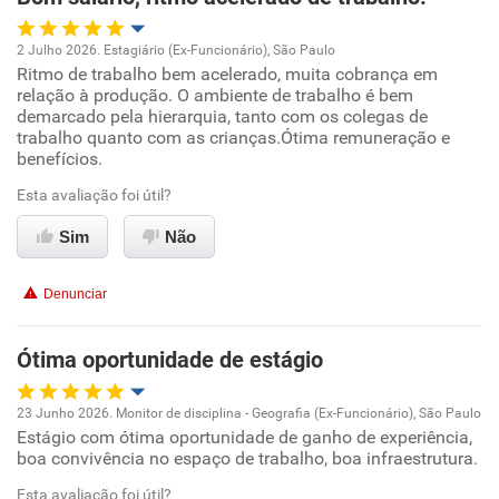
Recomenda esta empresa
2 Julho 2026. Estagiário (Ex-Funcionário), São Paulo
Ritmo de trabalho bem acelerado, muita cobrança em
Oportunidade de promoção
relação à produção. O ambiente de trabalho é bem
demarcado pela hierarquia, tanto com os colegas de
Ambiente de trabalho
trabalho quanto com as crianças.Ótima remuneração e
benefícios.
Conciliação com a vida familiar
Esta avaliação foi útil?
Sim
Não
Benefícios
Denunciar
Recomenda esta empresa
Não recomenda a diretoria
Ótima oportunidade de estágio
23 Junho 2026. Monitor de disciplina - Geografia (Ex-Funcionário), São Paulo
Estágio com ótima oportunidade de ganho de experiência,
Oportunidade de promoção
boa convivência no espaço de trabalho, boa infraestrutura.
Ambiente de trabalho
Esta avaliação foi útil?