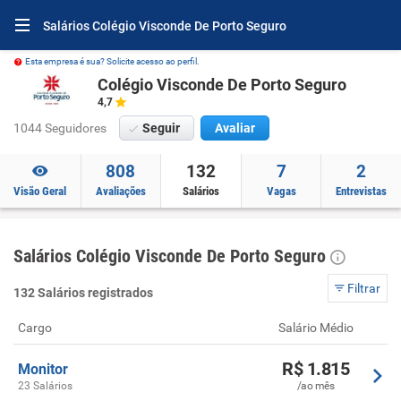
Salários Colégio Visconde De Porto Seguro
Esta empresa é sua? Solicite acesso ao perfil.
Colégio Visconde De Porto Seguro
4,7
1044 Seguidores
Seguir
Avaliar
808
132
7
2
Visão Geral
Avaliações
Salários
Vagas
Entrevistas
Salários Colégio Visconde De Porto Seguro
Filtrar
132 Salários registrados
Cargo
Salário Médio
R$ 1.815
Monitor
23 Salários
/ao mês