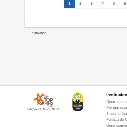
1
2
3
4
5
6
Institucio
Quem somo
Por que usar
Trabalhe Co
Política de 
Gerenciamen