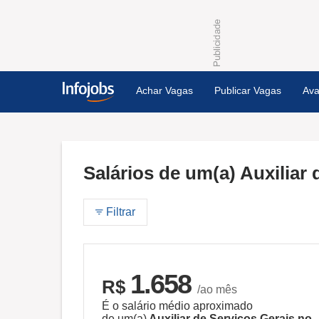
Achar Vagas
Publicar Vagas
Ava
Salários de um(a) Auxiliar
Filtrar
1.658
R$
/ao mês
É o salário médio aproximado
de um(a)
Auxiliar de Serviços Gerais no