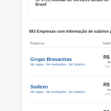
Brasil
883
Empresas com informação de salários pa
Empresa
Salár
R$
Grupo Brasanitas
/a
Ver vagas
-
Ver Avaliações
-
Ver Salários
753 
R$
Sodexo
/a
Ver vagas
-
Ver Avaliações
-
Ver Salários
374 