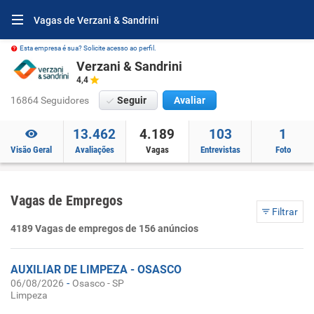
Vagas de Verzani & Sandrini
Esta empresa é sua? Solicite acesso ao perfil.
Verzani & Sandrini
4,4
16864 Seguidores
Seguir
Avaliar
13.462
4.189
103
1
Visão Geral
Avaliações
Vagas
Entrevistas
Foto
Vagas de Empregos
Filtrar
4189 Vagas de empregos de 156 anúncios
AUXILIAR DE LIMPEZA - OSASCO
-
06/08/2026
Osasco - SP
Limpeza