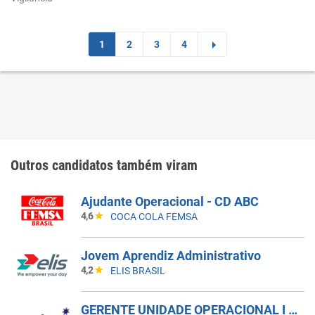
1
2
3
4
Outros candidatos também viram
Ajudante Operacional - CD ABC
4,6
COCA COLA FEMSA
Jovem Aprendiz Administrativo
4,2
ELIS BRASIL
GERENTE UNIDADE OPERACIONAL I - UAN