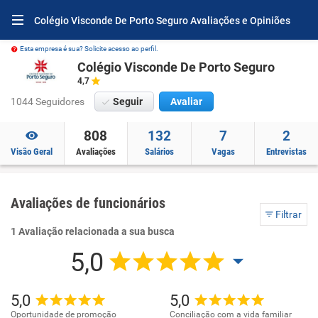
Colégio Visconde De Porto Seguro Avaliações e Opiniões
Esta empresa é sua? Solicite acesso ao perfil.
Colégio Visconde De Porto Seguro
4,7
1044 Seguidores
Seguir
Avaliar
808
132
7
2
Visão Geral
Avaliações
Salários
Vagas
Entrevistas
Avaliações de funcionários
Filtrar
1 Avaliação relacionada a sua busca
5,0
5,0
5,0
Oportunidade de promoção
Conciliação com a vida familiar