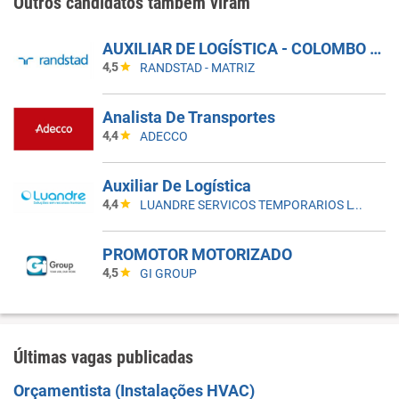
Outros candidatos também viram
AUXILIAR DE LOGÍSTICA - COLOMBO - PR
4,5
RANDSTAD - MATRIZ
Analista De Transportes
4,4
ADECCO
Auxiliar De Logística
4,4
LUANDRE SERVICOS TEMPORARIOS LTDA. (C-I)
PROMOTOR MOTORIZADO
4,5
GI GROUP
Últimas vagas publicadas
Orçamentista (Instalações HVAC)