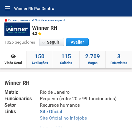
Winner Rh Por Dentro
Esta empresa é sua? Solicite acesso ao perfil.
Winner RH
4,2
1026 Seguidores
Seguir
Avaliar
150
115
2.709
3
Visão Geral
Avaliações
Salários
Vagas
Entrevistas
Winner RH
Matriz
Rio de Janeiro
Funcionários
Pequeno (entre 20 e 99 funcionários)
Setor
Recursos humanos
Links
Site Oficial
Site Oficial no Infojobs
Enviar CV