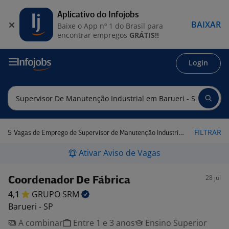
Aplicativo do Infojobs
BAIXAR
Baixe o App nº 1 do Brasil para
encontrar empregos
GRÁTIS!!
Login
5
FILTRAR
Vagas de Emprego de Supervisor de Manutenção Industrial em Barueri - SP
Ativar Aviso de Vagas
28 jul
Coordenador De Fábrica
4,1
GRUPO
SRM
Barueri - SP
A combinar
Entre 1 e 3 anos
Ensino Superior