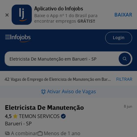
Aplicativo do Infojobs
BAIXAR
Baixe o App nº 1 do Brasil para
encontrar empregos
GRÁTIS!!
Login
42
FILTRAR
Vagas de Emprego de Eletricista de Manutenção em Barueri - SP
Ativar Aviso de Vagas
8 jun
Eletricista De Manutenção
4,5
TEMON
SERVICOS
Barueri - SP
A combinar
Menos de 1 ano