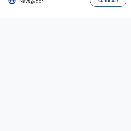
Navegador
Continuar
25 jun
Eletromecânico De Manutenção
4,5
GRABER
Barueri - SP
R$ 1.990,00 a R$ 3.193,00
Curso Técnico
Presencial
23 jun
Carpinteiro
Consórcio AGCS
Elevação
Barueri - SP
A combinar
Entre 1 e 3 anos