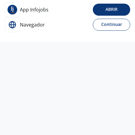
App Infojobs
ABRIR
Navegador
Continuar
30 jul
Coordenador De Operações Avícolas
VH ASSESSORIA EMPRESARIAL
LTDA
Todo Brasil
A combinar
Entre 3 e 5 anos
Curso Técnico
Presencial
6 ago
Supervisor De Montagem De