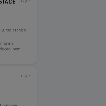
17 jun
STA DE
Curso Técnico
conforme
odução, bem
15 jun
i Company,