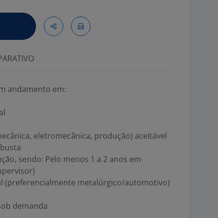
ARATIVO
 em andamento em:
al
mecânica, eletromecânica, produção) aceitável
obusta
ção, sendo: Pelo menos 1 a 2 anos em
upervisor)
al (preferencialmente metalúrgico/automotivo)
 sob demanda