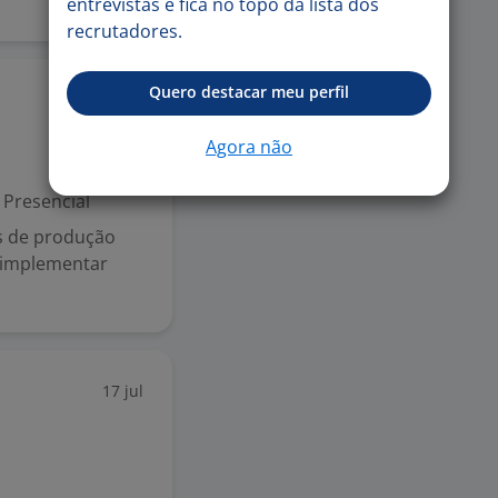
entrevistas e fica no topo da lista dos
recrutadores.
Quero destacar meu perfil
8 jul
Agora não
Presencial
s de produção
 implementar
17 jul