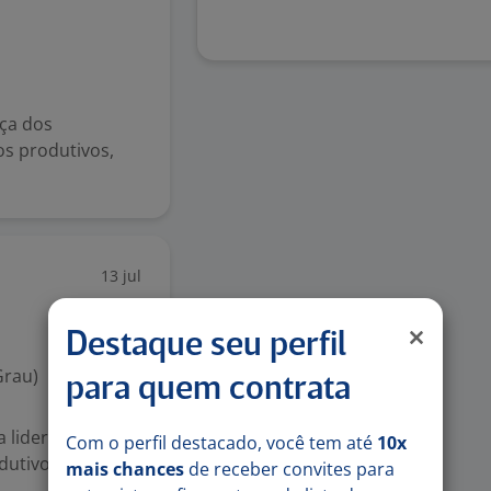
nça dos
s produtivos,
13 jul
Destaque seu perfil
Grau)
para quem contrata
 liderar as
Com o perfil destacado, você tem até
10x
dutivos
mais chances
de receber convites para