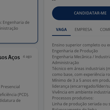
CANDIDATAR-ME
: Engenharia de
inistração
VAGA
EMPRESA
COMP
Ensino superior completo ou
Engenharia de Produção
4 ago
Engenharia Mecânica / Industri
sos Aços
Administração
Técnico em áreas industriais (
como base, com experiência r
Mínimo de 3 a 5 anos em produ
liderança (encarregado/líder/s
Presencial
Vivência em ambiente industri
iciência (PCD).
Processos produtivos:
didatura de
Linha de produção seriada ou
Balanceamento de linha