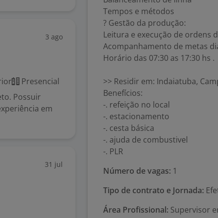
Tempos e métodos
? Gestão da produção:
Leitura e execução de ordens 
3 ago
Acompanhamento de metas diá
Horário das 07:30 as 17:30 hs .
ior
Presencial
>> Residir em: Indaiatuba, Cam
Benefícios:
to. Possuir
-. refeição no local
experiência em
-. estacionamento
-. cesta básica
-. ajuda de combustivel
-. PLR
31 jul
Número de vagas:
1
Tipo de contrato e Jornada:
Efe
Área Profissional:
Supervisor em