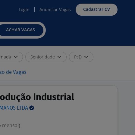
Cadastrar CV
Login
Anunciar Vagas
ACHAR VAGAS
rnada
Senioridade
PcD
iso de Vagas
odução Industrial
UMANOS
LTDA
o mensal)