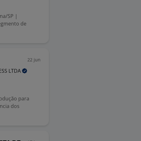
na/SP |
segmento de
22 jun
ESS
LTDA
rodução para
ência dos