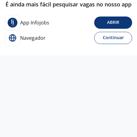
É ainda mais fácil pesquisar vagas no nosso app
App Infojobs
ABRIR
Navegador
Continuar
5 ago
Operador De Máquinas - Extrusora
3,9
FLUDMAC INDUSTRIA E COMERCIO
LTDA
Taboão da Serra - SP
A combinar
Entre 1 e 3 anos
Ensino Médio (2º Grau)
Presencial