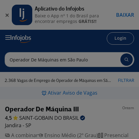
Aplicativo do Infojobs
BAIXAR
Baixe o App nº 1 do Brasil para
encontrar empregos
GRÁTIS!!
Login
2.368
FILTRAR
Vagas de Emprego de Operador de Máquinas em São Paulo
Ativar Aviso de Vagas
Ontem
Operador De Máquina III
4,5
SAINT-GOBAIN DO
BRASIL
Jandira - SP
A combinar
Ensino Médio (2º Grau)
Presencial