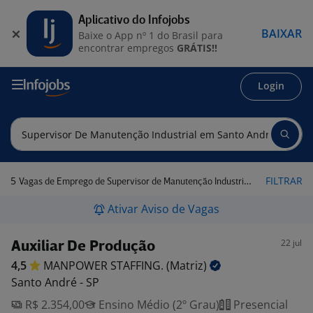
Aplicativo do Infojobs
BAIXAR
Baixe o App nº 1 do Brasil para
encontrar empregos
GRÁTIS!!
Login
5
FILTRAR
Vagas de Emprego de Supervisor de Manutenção Industrial em Santo André - SP
Ativar Aviso de Vagas
22 jul
Auxiliar De Produção
4,5
MANPOWER STAFFING.
(Matriz)
Santo André - SP
R$ 2.354,00
Ensino Médio (2º Grau)
Presencial