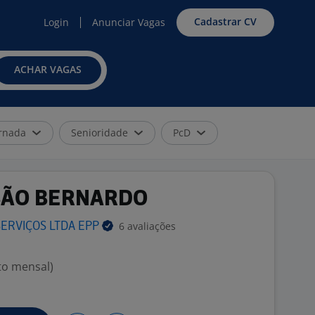
Cadastrar CV
Login
Anunciar Vagas
ACHAR VAGAS
rnada
Senioridade
PcD
- SÃO BERNARDO
6 avaliações
ERVIÇOS LTDA
EPP
to mensal)