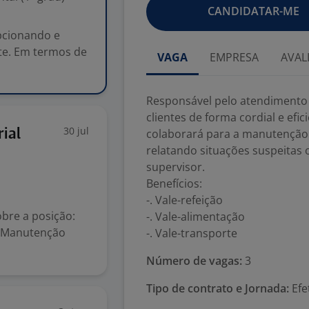
CANDIDATAR-ME
pcionando e
nte. Em termos de
VAGA
EMPRESA
AVAL
Responsável pelo atendimento 
clientes de forma cordial e efi
30 jul
ial
colaborará para a manutenção 
relatando situações suspeita
supervisor.
Benefícios:
-. Vale-refeição
bre a posição:
-. Vale-alimentação
e Manutenção
-. Vale-transporte
Número de vagas:
3
Tipo de contrato e Jornada:
Efe