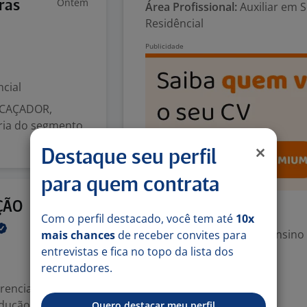
Ontem
ras
Área Profissional:
Auxiliar em S
Residêncial
cial
 CAÇADOR,
ria do segmento
Destaque seu perfil
para quem contrata
21 mai
ÇÃO
Exigências
Com o perfil destacado, você tem até
10x
Escolaridade Mínima: Ensino
mais chances
de receber convites para
entrevistas e fica no topo da lista dos
recrutadores.
Denunciar vaga
ferencialmente em
odução,
Quero destacar meu perfil