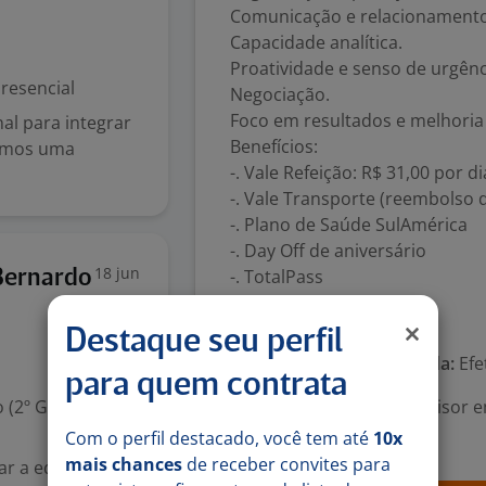
Comunicação e relacionamento
Capacidade analítica.
Proatividade e senso de urgênc
resencial
Negociação.
Foco em resultados e melhoria
al para integrar
Benefícios:
omos uma
-. Vale Refeição: R$ 31,00 por di
-. Vale Transporte (reembolso 
-. Plano de Saúde SulAmérica
-. Day Off de aniversário
18 jun
-. TotalPass
 Bernardo
Número de vagas:
1
Destaque seu perfil
Tipo de contrato e Jornada:
Efe
para quem contrata
 (2º Grau)
Área Profissional:
Supervisor 
Geral
Com o perfil destacado, você tem até
10x
mais chances
de receber convites para
ar a equipe de