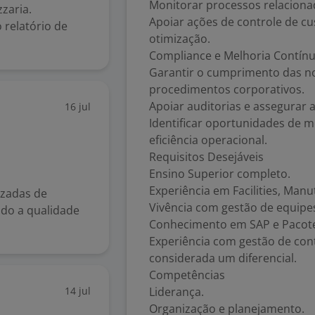
Monitorar processos relacionad
zaria.
Apoiar ações de controle de cu
 relatório de
otimização.
Compliance e Melhoria Contín
Garantir o cumprimento das no
procedimentos corporativos.
Apoiar auditorias e assegurar 
16 jul
Identificar oportunidades de 
eficiência operacional.
Requisitos Desejáveis
Ensino Superior completo.
Experiência em Facilities, Man
izadas de
Vivência com gestão de equipe
ndo a qualidade
Conhecimento em SAP e Pacote 
Experiência com gestão de con
considerada um diferencial.
Competências
14 jul
Liderança.
Organização e planejamento.