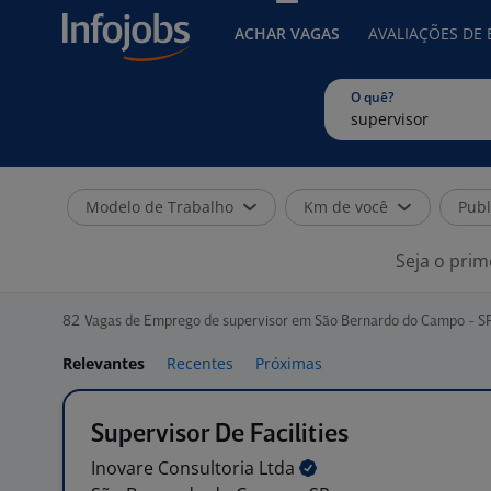
ACHAR VAGAS
AVALIAÇÕES DE
O quê?
Modelo de Trabalho
Km de você
Publ
Seja o prim
82
Vagas de Emprego de supervisor em São Bernardo do Campo - S
Relevantes
Recentes
Próximas
Supervisor De Facilities
Inovare Consultoria
Ltda