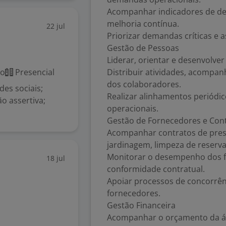
Acompanhar indicadores de de
melhoria contínua.
22 jul
Priorizar demandas críticas e
Gestão de Pessoas
Liderar, orientar e desenvolver 
co
Presencial
Distribuir atividades, acompa
dos colaboradores.
des sociais;
Realizar alinhamentos periódic
o assertiva;
operacionais.
Gestão de Fornecedores e Con
Acompanhar contratos de prest
jardinagem, limpeza de reservat
Monitorar o desempenho dos fo
18 jul
conformidade contratual.
Apoiar processos de concorrên
fornecedores.
Gestão Financeira
Acompanhar o orçamento da ár