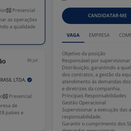
ior
Presencial
CANDIDATAR-ME
onar as operações
tindo a qualidade
VAGA
EMPRESA
COMP
Objetivo da posição
30 jul
Responsável por supervisionar 
ão
Distribuição, garantindo a qua
dos contratos, a gestão da equi
BRASIL
LTDA.
atendimento às demandas dos cl
e diretrizes da companhia.
Principais Responsabilidades
co
Presencial
Gestão Operacional
presa de
Supervisionar a execução das a
18 países e
responsabilidade.
Garantir o cumprimento dos SL
demandas operacionais.