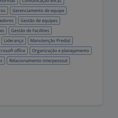
 normas
Comunicação eficaz
tos
Gerenciamento de equipe
cedores
Gestão de equipes
is
Gestão de Facilities
Liderança
Manutenção Predial
crosoft office
Organização e planejamento
es
Relacionamento interpessoal