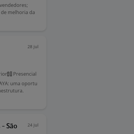
 vendedores;
s de melhoria da
28 jul
ior
Presencial
AYA: uma oportu
aestrutura.
24 jul
 - São