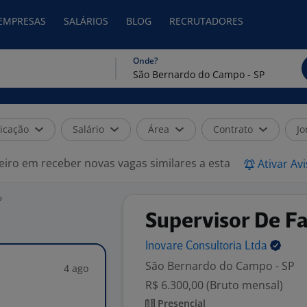
 EMPRESAS
SALÁRIOS
BLOG
RECRUTADORES
Onde?
icação
Salário
Área
Contrato
Jo
eiro em receber novas vagas similares a esta
Ativar Av
P
Supervisor De Fac
Inovare Consultoria
Ltda
São Bernardo do Campo - SP
4 ago
R$ 6.300,00 (Bruto mensal)
Presencial