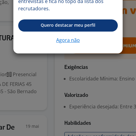
entrevistas e fica no topo da lista dos
ção,
recrutadores.
Quero destacar meu perfil
5 jun
RTURA DE
Agora não
Exigências
ior
Presencial
Escolaridade Mínima: Ensino
 DE FERIAS 45
35 - São Bernado
Valorizado
Experiência desejada: Entre 3
Habilidades
19 mai
ar De