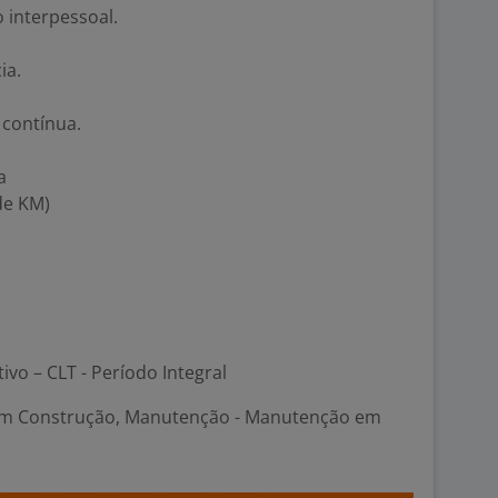
 interpessoal.
ia.
 contínua.
a
de KM)
tivo – CLT - Período Integral
em Construção, Manutenção - Manutenção em