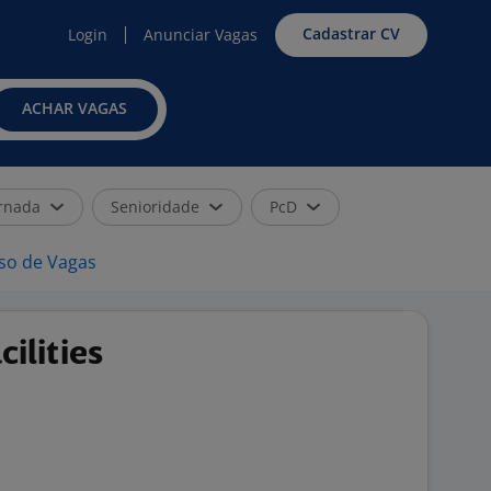
Cadastrar CV
Login
Anunciar Vagas
ACHAR VAGAS
rnada
Senioridade
PcD
iso de Vagas
ilities