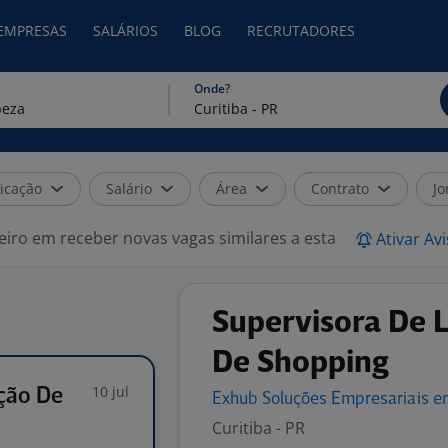
 EMPRESAS
SALÁRIOS
BLOG
RECRUTADORES
Onde?
icação
Salário
Área
Contrato
Jo
eiro em receber novas vagas similares a esta
Ativar Av
Supervisora De 
De Shopping
10 jul
ção De
Exhub Soluções Empresariais 
Curitiba - PR