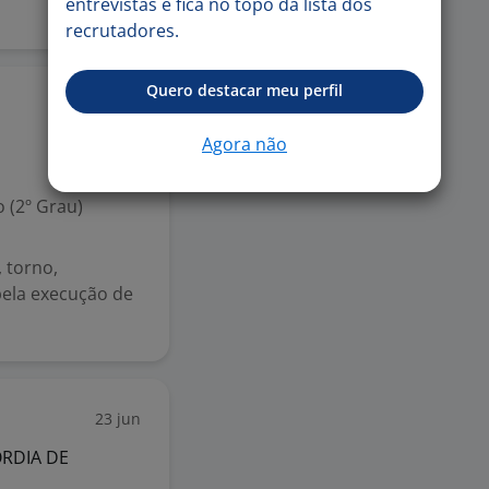
entrevistas e fica no topo da lista dos
recrutadores.
Quero destacar meu perfil
14 jul
Agora não
 (2º Grau)
 torno,
pela execução de
23 jun
RDIA DE