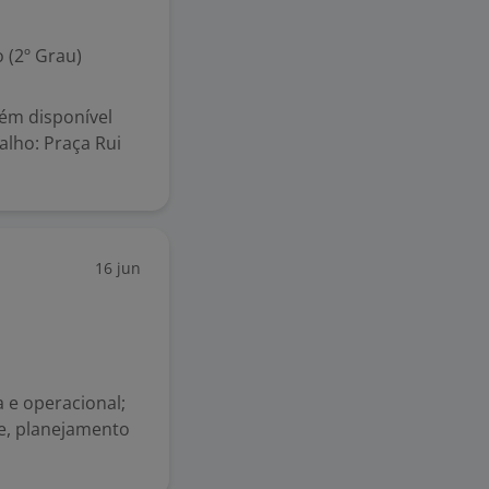
 (2º Grau)
ém disponível
alho: Praça Rui
16 jun
 e operacional;
e, planejamento