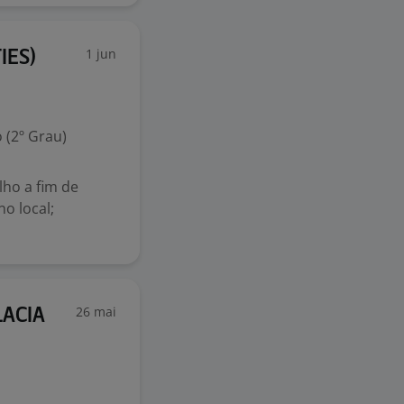
1 jun
IES)
 (2º Grau)
lho a fim de
no local;
26 mai
LACIA