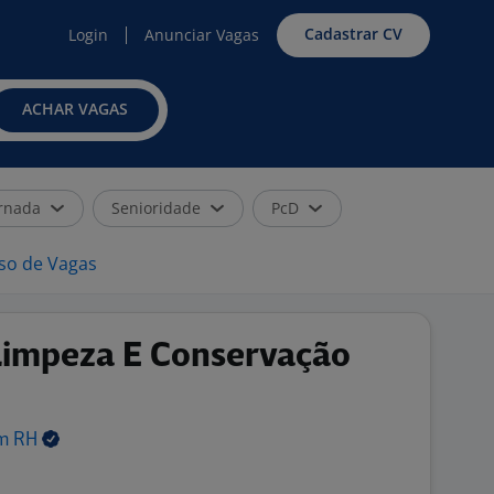
Cadastrar CV
Login
Anunciar Vagas
ACHAR VAGAS
rnada
Senioridade
PcD
iso de Vagas
Limpeza E Conservação
em
RH