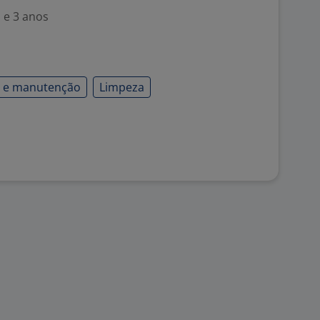
 e 3 anos
a e manutenção
Limpeza