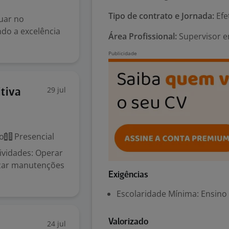
Tipo de contrato e Jornada:
Efe
uar no
ndo a excelência
Área Profissional:
Supervisor e
29 jul
tiva
o
Presencial
ividades: Operar
izar manutenções
Exigências
Escolaridade Mínima: Ensino
Valorizado
24 jul