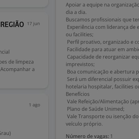
Apoiar a equipe na organizaçã
dia a dia.
Buscamos profissionais que t
17 jun
E REGIÃO
Experiência com liderança de 
ou facilities;
Perfil proativo, organizado e 
Facilidade para atuar em ambi
cial
Capacidade de reorganizar equ
pes de limpeza
imprevistos;
o Acompanhar a
Boa comunicação e abertura p
Será um diferencial possuir ex
hotelaria hospitalar, facilitie
Benefícios
Vale Refeição/Alimentação (ap
1 ago
Plano de Saúde Unimed;
Vale Transporte ou isenção do
veículo próprio.
Grau)
Número de vagas:
1