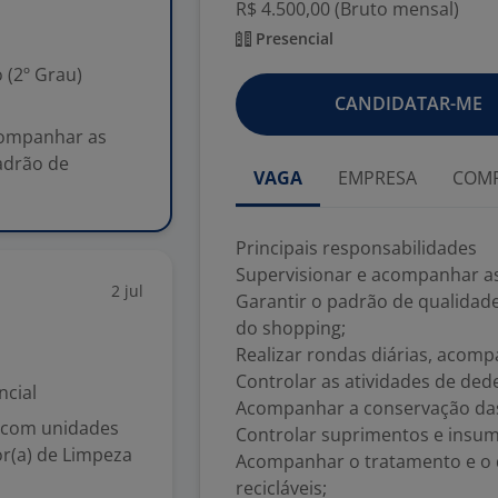
R$ 4.500,00 (Bruto mensal)
Presencial
 (2º Grau)
CANDIDATAR-ME
acompanhar as
adrão de
VAGA
EMPRESA
COMP
Principais responsabilidades
Supervisionar e acompanhar as
2 jul
Garantir o padrão de qualidad
do shopping;
Realizar rondas diárias, acom
Controlar as atividades de ded
ncial
Acompanhar a conservação da
, com unidades
Controlar suprimentos e insum
r(a) de Limpeza
Acompanhar o tratamento e o 
recicláveis;