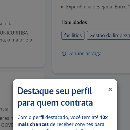
Experiência desejada: Entre 1
encial
Habilidades
 UNICURITIBA -
facilities
Gestão da limpez
ma, o maior e o
Denunciar vaga
20 jul
Destaque seu perfil
para quem contrata
ncial
Com o perfil destacado, você tem até
10x
deres no mercado
mais chances
de receber convites para
DE GOVERNANÇA,