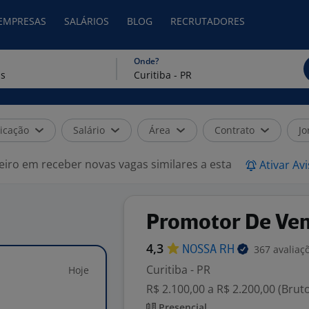
 EMPRESAS
SALÁRIOS
BLOG
RECRUTADORES
Onde?
icação
Salário
Área
Contrato
Jo
eiro em receber novas vagas similares a esta
Ativar Av
Promotor De Ve
4,3
367 avaliaç
NOSSA
RH
Curitiba - PR
Hoje
R$ 2.100,00 a R$ 2.200,00 (Brut
Presencial