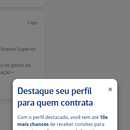
3 ago
Ensino Superior
tes no ponto de
ação •
Destaque seu perfil
para quem contrata
3 ago
Com o perfil destacado, você tem até
10x
mais chances
de receber convites para