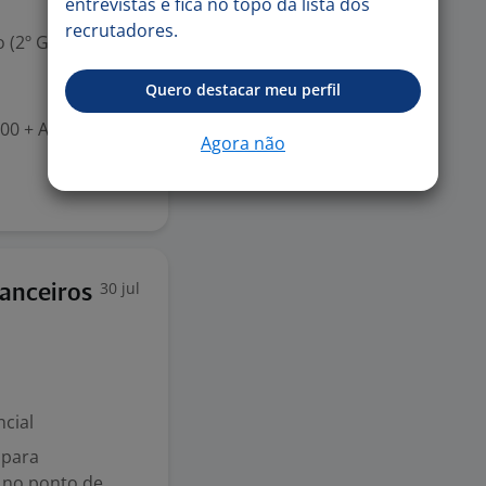
entrevistas e fica no topo da lista dos
recrutadores.
 (2º Grau)
Quero destacar meu perfil
00 + Ajuda de cu
Agora não
30 jul
anceiros
cial
para
 no ponto de