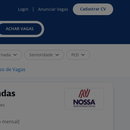
Cadastrar CV
Login
Anunciar Vagas
ACHAR VAGAS
rnada
Senioridade
PcD
iso de Vagas
ndas
ões
o mensal)