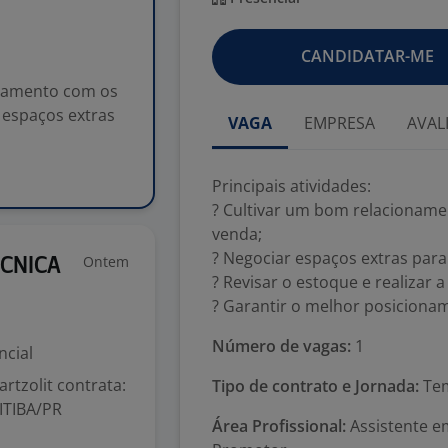
CANDIDATAR-ME
ionamento com os
 espaços extras
VAGA
EMPRESA
AVAL
Principais atividades:
? Cultivar um bom relacioname
venda;
? Negociar espaços extras par
Ontem
ECNICA
? Revisar o estoque e realizar
? Garantir o melhor posicion
Número de vagas:
1
ncial
rtzolit contrata:
Tipo de contrato e Jornada:
Tem
ITIBA/PR
Área Profissional:
Assistente e