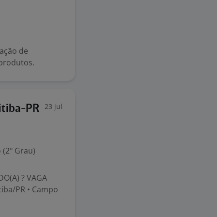
ação de
produtos.
23 jul
itiba-PR
 (2º Grau)
O(A) ? VAGA
itiba/PR • Campo