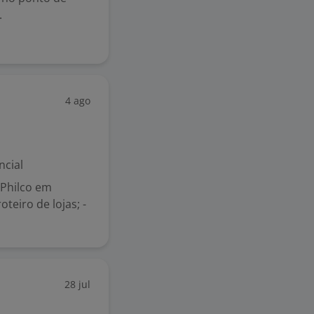
.
4 ago
ncial
 Philco em
teiro de lojas; -
28 jul