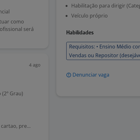
Habilitação para dirigir (Cate
cial
Veículo próprio
atuar como
issional será
Habilidades
Requisitos: • Ensino Médio c
Vendas ou Repositor (desejável
4 ago
Denunciar vaga
 (2º Grau)
cartao, pre...