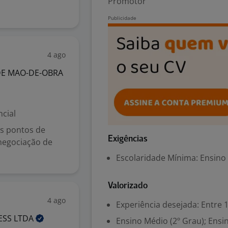
Promotor
4 ago
DE MAO-DE-OBRA
cial
s pontos de
Exigências
negociação de
Escolaridade Mínima: Ensino
Valorizado
4 ago
Experiência desejada: Entre 1
ESS
LTDA
Ensino Médio (2º Grau); Ensi