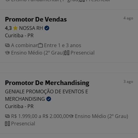
4 ago
Promotor De Vendas
4,3
NOSSA
RH
Curitiba - PR
A combinar
Entre 1 e 3 anos
Ensino Médio (2º Grau)
Presencial
3 ago
Promotor De Merchandising
GENIALE PROMOÇÃO DE EVENTOS E
MERCHANDISING
Curitiba - PR
R$ 1.999,00 a R$ 2.000,00
Ensino Médio (2º Grau)
Presencial