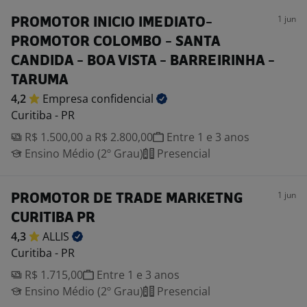
1 jun
PROMOTOR INICIO IMEDIATO-
PROMOTOR COLOMBO - SANTA
CANDIDA - BOA VISTA - BARREIRINHA -
TARUMA
4,2
Empresa
confidencial
Curitiba - PR
R$ 1.500,00 a R$ 2.800,00
Entre 1 e 3 anos
Ensino Médio (2º Grau)
Presencial
1 jun
PROMOTOR DE TRADE MARKETNG
CURITIBA PR
4,3
ALLIS
Curitiba - PR
R$ 1.715,00
Entre 1 e 3 anos
Ensino Médio (2º Grau)
Presencial