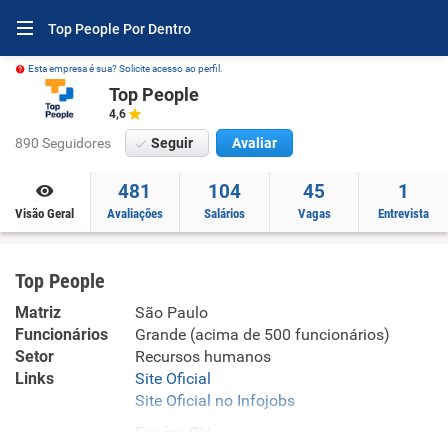
Top People Por Dentro
Esta empresa é sua? Solicite acesso ao perfil.
Top People
4,6
890 Seguidores
Seguir
Avaliar
481
104
45
1
Visão Geral
Avaliações
Salários
Vagas
Entrevista
Top People
Matriz
São Paulo
Funcionários
Grande (acima de 500 funcionários)
Setor
Recursos humanos
Links
Site Oficial
Site Oficial no Infojobs
Enviar CV