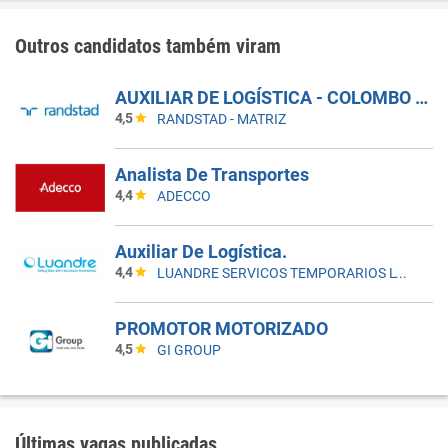
Outros candidatos também viram
AUXILIAR DE LOGÍSTICA - COLOMBO - PR
4,5
RANDSTAD - MATRIZ
Analista De Transportes
4,4
ADECCO
Auxiliar De Logística.
4,4
LUANDRE SERVICOS TEMPORARIOS LTDA. (C-I)
PROMOTOR MOTORIZADO
4,5
GI GROUP
Últimas vagas publicadas