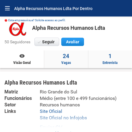
Alpha Recursos Humanos Ldta Por Dentro
Esta empresa é sua? Solicite acesso ao perfil.
Alpha Recursos Humanos Ldta
50 Seguidores
Seguir
Avaliar
24
1
Visão Geral
Vagas
Entrevista
Alpha Recursos Humanos Ldta
Matriz
Rio Grande do Sul
Funcionários
Médio (entre 100 e 499 funcionários)
Setor
Recursos humanos
Links
Site Oficial
Site Oficial no Infojobs
Enviar CV