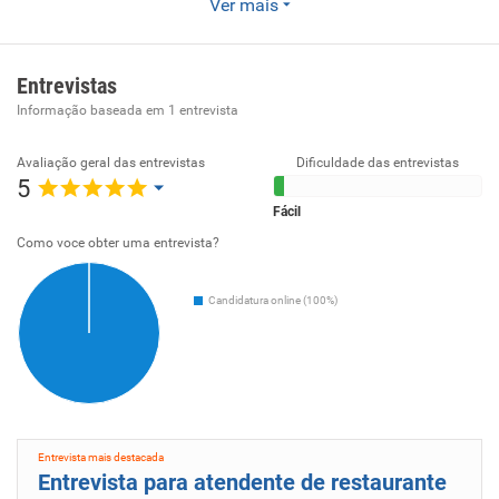
Ver mais
Nossa empresa atua no mercado há mais de 27 anos,
prestando serviços nas áreas de Recrutamento e Seleção,
Promoções, Merchandising e Representação Comercial,
Entrevistas
visando sempre a qualidade dos serviços prestados e
Informação baseada em
1
entrevista
buscando a satisfação e os objetivos de nossos clientes.
Possuímos toda a estrutura necessária para treinamentos,
Avaliação geral das entrevistas
Dificuldade das entrevistas
5
seleções, dinâmicas em grupo, reuniões, etc.
Fácil
Como voce obter uma entrevista?
Candidatura online (100%)
Entrevista mais destacada
Entrevista para atendente de restaurante