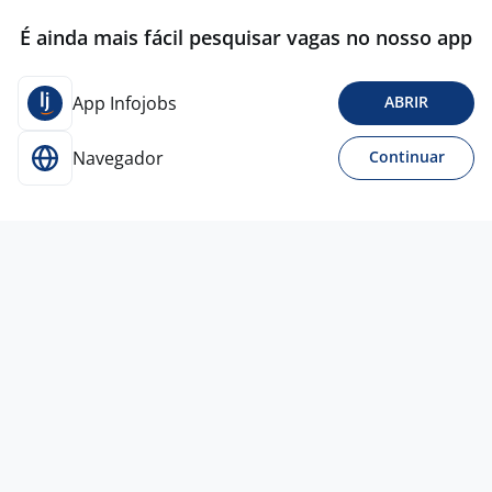
É ainda mais fácil pesquisar vagas no nosso app
App Infojobs
ABRIR
Navegador
Continuar
Para Candidatos
Acesse o site de empregos líder e se candidate a
vagas adequadas ao seu perfil de forma fácil e
rápida.