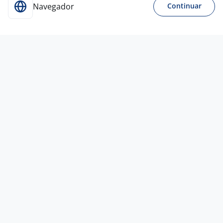
Navegador
Continuar
26 jun
Coordenador De Atendimento
A!
Carreira
Curitiba - PR
R$ 6.500,00 a R$ 7.000,00
Entre 1 e 3 anos
Curso Técnico
Presencial
20 mai
Mestre De Obras
INTERAGE APOIO ADMINISTRATIVO A
CONDOMINIOS
Curitiba - PR
A combinar
Entre 3 e 5 anos
Ensino Superior