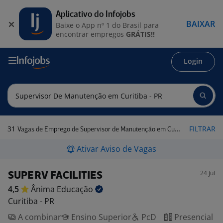
Aplicativo do Infojobs
BAIXAR
Baixe o App nº 1 do Brasil para
encontrar empregos
GRÁTIS!!
Login
31
FILTRAR
Vagas de Emprego de Supervisor de Manutenção em Curitiba - PR
Ativar Aviso de Vagas
24 jul
SUPERV FACILITIES
4,5
Ânima
Educação
Curitiba - PR
A combinar
Ensino Superior
PcD
Presencial