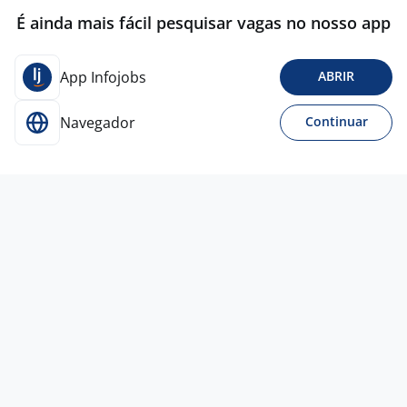
É ainda mais fácil pesquisar vagas no nosso app
App Infojobs
ABRIR
Navegador
Continuar
Para Candidatos
Acesse o site de empregos líder e se candidate a
vagas adequadas ao seu perfil de forma fácil e
rápida.