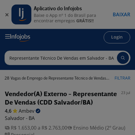
Aplicativo do Infojobs
BAIXAR
Baixe o App nº 1 do Brasil para
encontrar empregos
GRÁTIS!!
Login
28
FILTRAR
Vagas de Emprego de Representante Técnico de Vendas em Salvador - BA
23 jul
Vendedor(A) Externo - Representante
De Vendas (CDD Salvador/BA)
4,6
Ambev
Salvador - BA
R$ 1.653,00 a R$ 2.763,00
Ensino Médio (2º Grau)